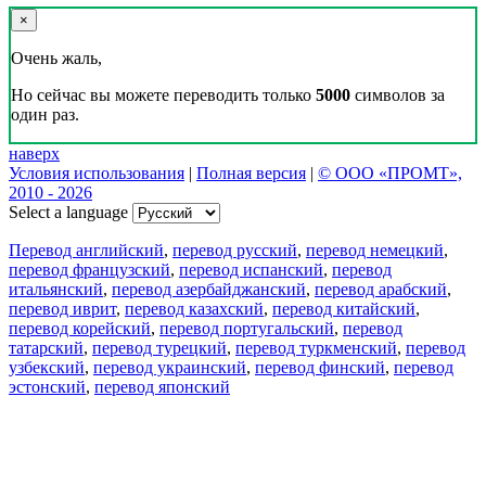
×
Очень жаль,
Но сейчас вы можете переводить только
5000
символов за
один раз.
наверх
Условия использования
|
Полная версия
|
© ООО «ПРОМТ»,
2010 - 2026
Select a language
Перевод английский
,
перевод русский
,
перевод немецкий
,
перевод французский
,
перевод испанский
,
перевод
итальянский
,
перевод азербайджанский
,
перевод арабский
,
перевод иврит
,
перевод казахский
,
перевод китайский
,
перевод корейский
,
перевод португальский
,
перевод
татарский
,
перевод турецкий
,
перевод туркменский
,
перевод
узбекский
,
перевод украинский
,
перевод финский
,
перевод
эстонский
,
перевод японский
Возможности
Перевод текста