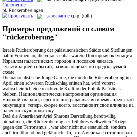
Склонение
pl.
Rückeroberungen
завоевание
ср.р.
(mil.)
Примеры предложений со словом
"rückeroberung"
Israels
Rückeroberung
der palästinensischen Städte und Siedlungen
nahm Formen an, die voraussehbar waren.
Повторная оккупация
Израилем палестинских городов и поселков явилась
кульминацией событий, развивающихся по предсказуемой
схеме.
Die nationalistische Junge Garde, die durch die
Rückeroberung
im
April einen schweren Rückschlag erlitten hat, wird vorerst
wahrscheinlich eine machtvolle Kraft in der Politik Palästinas
bleiben.
Националистически настроенная организация
молодой гвардии, серьезно пострадавшая во время апрельской
оккупации, теперь, скорее всего, восстановит свое влияние на
палестинскую политику.
Daß die Amerikaner Ariel Sharons Darstellung bereitwillig
hinnahmen, die
Rückeroberung
sei Teil ihres weltweiten "Kriegs
gegen den Terrorismus", war aber nicht nur erstaunlich, sondern
auch irreführend und gefährlich.
То, что Америка с готовностью