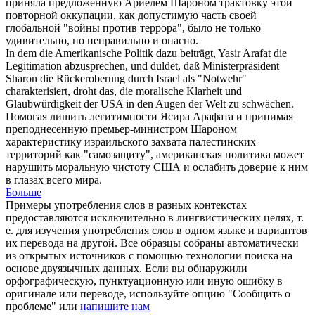
приняла предложенную Ариелем Шароном трактовку этой
повторной оккупации, как допустимую часть своей
глобальной "войны против террора", было не только
удивительно, но неправильно и опасно.
In dem die Amerikanische Politik dazu beiträgt, Yasir Arafat die
Legitimation abzusprechen, und duldet, daß Ministerpräsident
Sharon die
Rückeroberung
durch Israel als "Notwehr"
charakterisiert, droht das, die moralische Klarheit und
Glaubwürdigkeit der USA in den Augen der Welt zu schwächen.
Помогая лишить легитимности Ясира Арафата и принимая
преподнесенную премьер-министром Шароном
характеристику израильского захвата палестинских
территорий как "самозащиту", американская политика может
нарушить моральную чистоту США и ослабить доверие к ним
в глазах всего мира.
Больше
Примеры употребления слов в разных контекстах
предоставляются исключительно в лингвистических целях, т.
е. для изучения употребления слов в одном языке и вариантов
их перевода на другой. Все образцы собраны автоматически
из открытых источников с помощью технологии поиска на
основе двуязычных данных. Если вы обнаружили
орфографическую, пунктуационную или иную ошибку в
оригинале или переводе, используйте опцию "Сообщить о
проблеме" или
напишите нам