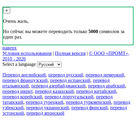
×
Очень жаль,
Но сейчас вы можете переводить только
5000
символов за
один раз.
наверх
Условия использования
|
Полная версия
|
© ООО «ПРОМТ»,
2010 - 2026
Select a language
Перевод английский
,
перевод русский
,
перевод немецкий
,
перевод французский
,
перевод испанский
,
перевод
итальянский
,
перевод азербайджанский
,
перевод арабский
,
перевод иврит
,
перевод казахский
,
перевод китайский
,
перевод корейский
,
перевод португальский
,
перевод
татарский
,
перевод турецкий
,
перевод туркменский
,
перевод
узбекский
,
перевод украинский
,
перевод финский
,
перевод
эстонский
,
перевод японский
Возможности