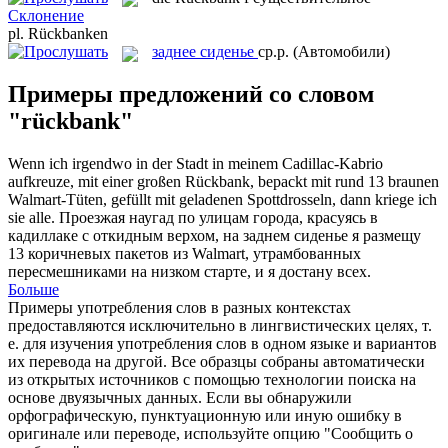
Склонение
pl.
Rückbanken
заднее сиденье
ср.р.
(Автомобили)
Примеры предложений со словом
"rückbank"
Wenn ich irgendwo in der Stadt in meinem Cadillac-Kabrio
aufkreuze, mit einer großen
Rückbank
, bepackt mit rund 13 braunen
Walmart-Tüten, gefüllt mit geladenen Spottdrosseln, dann kriege ich
sie alle.
Проезжая наугад по улицам города, красуясь в
кадиллаке с откидным верхом, на
заднем сиденье
я размещу
13 коричневых пакетов из Walmart, утрамбованных
пересмешниками на низком старте, и я достану всех.
Больше
Примеры употребления слов в разных контекстах
предоставляются исключительно в лингвистических целях, т.
е. для изучения употребления слов в одном языке и вариантов
их перевода на другой. Все образцы собраны автоматически
из открытых источников с помощью технологии поиска на
основе двуязычных данных. Если вы обнаружили
орфографическую, пунктуационную или иную ошибку в
оригинале или переводе, используйте опцию "Сообщить о