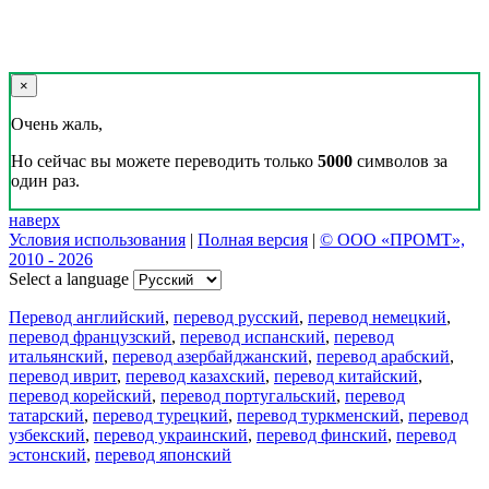
×
Очень жаль,
Но сейчас вы можете переводить только
5000
символов за
один раз.
наверх
Условия использования
|
Полная версия
|
© ООО «ПРОМТ»,
2010 - 2026
Select a language
Перевод английский
,
перевод русский
,
перевод немецкий
,
перевод французский
,
перевод испанский
,
перевод
итальянский
,
перевод азербайджанский
,
перевод арабский
,
перевод иврит
,
перевод казахский
,
перевод китайский
,
перевод корейский
,
перевод португальский
,
перевод
татарский
,
перевод турецкий
,
перевод туркменский
,
перевод
узбекский
,
перевод украинский
,
перевод финский
,
перевод
эстонский
,
перевод японский