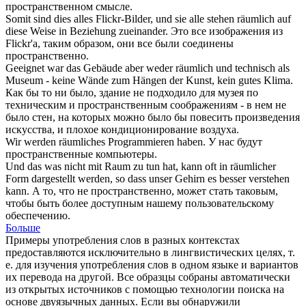
пространственном
смысле.
Somit sind dies alles Flickr-Bilder, und sie alle stehen
räumlich
auf
diese Weise in Beziehung zueinander.
Это все изображения из
Flickr'a, таким образом, они все были соединены
пространственно
.
Geeignet war das Gebäude aber weder
räumlich
und technisch als
Museum - keine Wände zum Hängen der Kunst, kein gutes Klima.
Как бы то ни было, здание не подходило для музея по
техническим и
пространственным
соображениям - в нем не
было стен, на которых можно было бы повесить произведения
искусства, и плохое кондиционирование воздуха.
Wir werden
räumliches
Programmieren haben.
У нас будут
пространственные
компьютеры.
Und das was nicht mit Raum zu tun hat, kann oft in
räumlicher
Form dargestellt werden, so dass unser Gehirn es besser verstehen
kann.
А то, что не
пространственно
, может стать таковым,
чтобы быть более доступным нашему пользовательскому
обеспечению.
Больше
Примеры употребления слов в разных контекстах
предоставляются исключительно в лингвистических целях, т.
е. для изучения употребления слов в одном языке и вариантов
их перевода на другой. Все образцы собраны автоматически
из открытых источников с помощью технологии поиска на
основе двуязычных данных. Если вы обнаружили