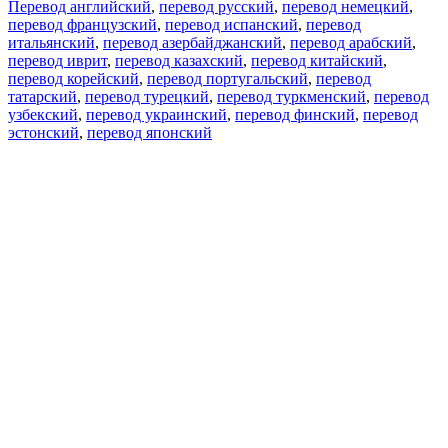
Перевод английский
,
перевод русский
,
перевод немецкий
,
перевод французский
,
перевод испанский
,
перевод
итальянский
,
перевод азербайджанский
,
перевод арабский
,
перевод иврит
,
перевод казахский
,
перевод китайский
,
перевод корейский
,
перевод португальский
,
перевод
татарский
,
перевод турецкий
,
перевод туркменский
,
перевод
узбекский
,
перевод украинский
,
перевод финский
,
перевод
эстонский
,
перевод японский
Возможности
Перевод текста
Примеры употребления
Склонение и спряжение
Наш блог
Бесплатные приложения
PROMT.One для iOS
PROMT.One для Android
Предложения
Для разработчиков