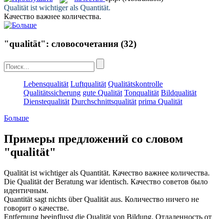
Qualität
ist wichtiger als Quantität.
Качество
важнее количества.
"qualität": словосочетания
(32)
Lebensqualität
Luftqualität
Qualitätskontrolle
Qualitätssicherung
gute Qualität
Tonqualität
Bildqualität
Dienstequalität
Durchschnittsqualität
prima Qualität
Больше
Примеры предложений со словом
"qualität"
Qualität
ist wichtiger als Quantität.
Качество
важнее количества.
Die
Qualität
der Beratung war identisch.
Качество
советов было
идентичным.
Quantität sagt nichts über
Qualität
aus.
Количество ничего не
говорит о
качестве
.
Entfernung beeinflusst die
Qualität
von Bildung.
Отдаленность от