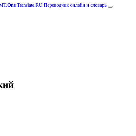
MT.
One
Translate.RU Переводчик онлайн и словарь
кий