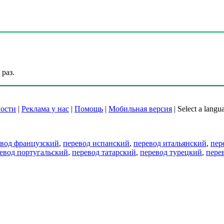
раз.
ости
|
Реклама у нас
|
Помощь
|
Мобильная версия
|
Select a langu
евод французский
,
перевод испанский
,
перевод итальянский
,
пер
евод португальский
,
перевод татарский
,
перевод турецкий
,
пере