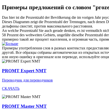
Примеры предложений со словом "proze
Das hier ist die
Prozentzahl
der Bevölkerung die im vorigen Jahr psyc
Dieses Diagramm zeigt die
Prozentzahl
der Trennugen, nach denen Del
дельфины свистят, против максимального расстояния.
An welche
Prozentzahl
Sie auch gerade denken, es ist vermutlich ni
58 Prozent des weltweiten Gebiets, ungefähr dieselbe
Prozentzahl
der
примерно такой же процент населения, и огромная часть, приме
Примеры употребления слов в разных контекстах предоставляют
другой. Все образцы собраны автоматически из открытых ист
или иную ошибку в оригинале или переводе, используйте опц
PROMT Expert NMT
Переводчик для переводчиков
СКАЧАТЬ
PROMT Master NMT