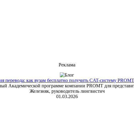
Реклама
 перевода: как вузам бесплатно получить CAT-систему PROMT T
енный Академической программе компании PROMT для представит
Железняк, руководитель лингвистич
01.03.2026