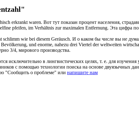
ntzahl"
hisch erkrankt waren.
Вот тут показан процент населения, страда
fine pfeifen, im Verhältnis zur maximalen Entfernung.
Эта цифра по
cht schlimm wie bei diesem Geräusch.
И о каком бы числе вы не думал
 Bevölkerung, und enorme, nahezu drei Viertel der weltweiten wirtsch
рно 3/4, мирового производства.
ся исключительно в лингвистических целях, т. е. для изучения 
очников с помощью технологии поиска на основе двуязычных д
ию "Сообщить о проблеме" или
напишите нам