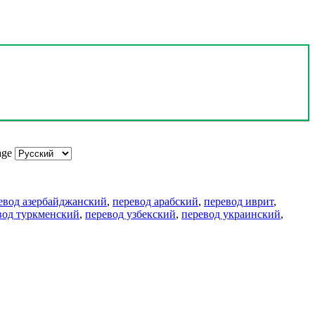
age
евод азербайджанский
,
перевод арабский
,
перевод иврит
,
вод туркменский
,
перевод узбекский
,
перевод украинский
,