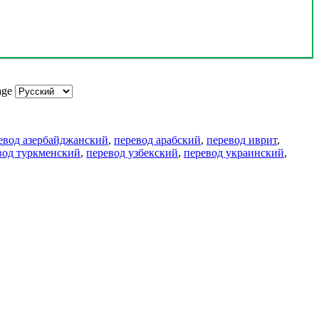
age
евод азербайджанский
,
перевод арабский
,
перевод иврит
,
вод туркменский
,
перевод узбекский
,
перевод украинский
,