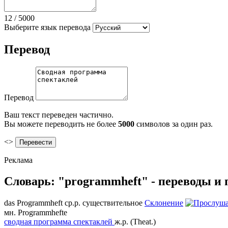
12
/
5000
Выберите язык перевода
Перевод
Перевод
Ваш текст переведен частично.
Вы можете переводить не более
5000
символов за один раз.
<>
Реклама
Словарь: "programmheft" - переводы и
das
Programmheft
ср.р.
существительное
Склонение
мн.
Programmhefte
сводная программа спектаклей
ж.р.
(Theat.)