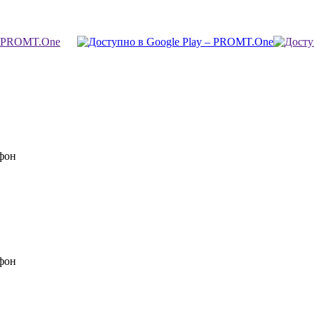
фон
фон