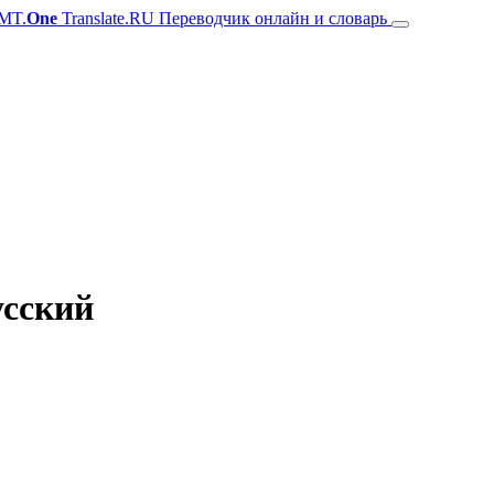
MT.
One
Translate.RU Переводчик онлайн и словарь
усский