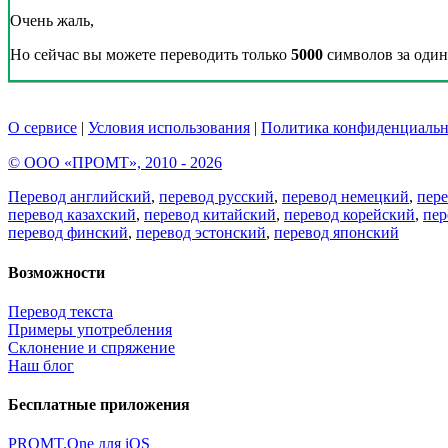
Очень жаль,
Но сейчас вы можете переводить только
5000
символов за один 
О сервисе
|
Условия использования
|
Политика конфиденциальн
© ООО «ПРОМТ», 2010 - 2026
Перевод английский
,
перевод русский
,
перевод немецкий
,
пер
перевод казахский
,
перевод китайский
,
перевод корейский
,
пер
перевод финский
,
перевод эстонский
,
перевод японский
Возможности
Перевод текста
Примеры употребления
Склонение и спряжение
Наш блог
Бесплатные приложения
PROMT.One для iOS