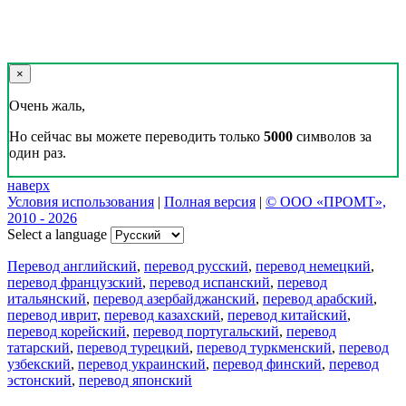
×
Очень жаль,
Но сейчас вы можете переводить только
5000
символов за
один раз.
наверх
Условия использования
|
Полная версия
|
© ООО «ПРОМТ»,
2010 - 2026
Select a language
Перевод английский
,
перевод русский
,
перевод немецкий
,
перевод французский
,
перевод испанский
,
перевод
итальянский
,
перевод азербайджанский
,
перевод арабский
,
перевод иврит
,
перевод казахский
,
перевод китайский
,
перевод корейский
,
перевод португальский
,
перевод
татарский
,
перевод турецкий
,
перевод туркменский
,
перевод
узбекский
,
перевод украинский
,
перевод финский
,
перевод
эстонский
,
перевод японский