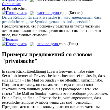
Склонение
pl.
Privatsachen
частное дело
ср.р.
(Бизнес)
Da die Religion für alle
Privatsache
ist, wird angenommen, dass
persönliche religiöse Symbole genau das sind - persönlich.
Предполагается, что поскольку религия является
частным
делом
для каждого, личные религиозные символы - не что
иное, как личные символы.
личное дело
ср.р.
(Ding)
Примеры предложений со словом
"privatsache"
In seiner Rücktrittserklärung äußerte Browne, er habe seine
Sexualität immer als
Privatsache
betrachtet und sei enttäuscht, dass
eine Zeitung - The Mail on Sunday - sie öffentlich gemacht habe.
Подавая в отставку, он сказал, что всегда считал свою
сексуальность
личным делом
и был разочарован тем, что
газета "The Mail on Sunday" сделала это всеобщим достоянием.
Da die Religion für alle
Privatsache
ist, wird angenommen, dass
persönliche religiöse Symbole genau das sind - persönlich.
Предполагается, что поскольку религия является
частным