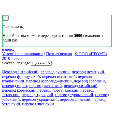
×
Очень жаль,
Но сейчас вы можете переводить только
5000
символов за
один раз.
наверх
Условия использования
|
Полная версия
|
© ООО «ПРОМТ»,
2010 - 2026
Select a language
Перевод английский
,
перевод русский
,
перевод немецкий
,
перевод французский
,
перевод испанский
,
перевод
итальянский
,
перевод азербайджанский
,
перевод арабский
,
перевод иврит
,
перевод казахский
,
перевод китайский
,
перевод корейский
,
перевод португальский
,
перевод
татарский
,
перевод турецкий
,
перевод туркменский
,
перевод
узбекский
,
перевод украинский
,
перевод финский
,
перевод
эстонский
,
перевод японский
Возможности