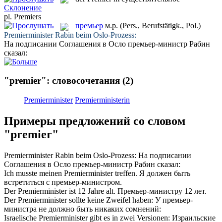
Склонение
pl.
Premiers
премьер
м.р.
(Pers., Berufstätigk., Pol.)
Premierminister
Rabin beim Oslo-Prozess:
На подписании Соглашения в Осло
премьер
-министр Рабин
сказал:
"premier": словосочетания
(2)
Premierminister
Premierministerin
Примеры предложений со словом
"premier"
Premierminister
Rabin beim Oslo-Prozess:
На подписании
Соглашения в Осло
премьер
-министр Рабин сказал:
Ich musste meinen
Premierminister
treffen.
Я должен быть
встретиться с
премьер
-министром.
Der
Premierminister
ist 12 Jahre alt.
Премьер
-министру 12 лет.
Der
Premierminister
sollte keine Zweifel haben:
У
премьер
-
министра не должно быть никаких сомнений:
Israelische
Premierminister
gibt es in zwei Versionen:
Израильские