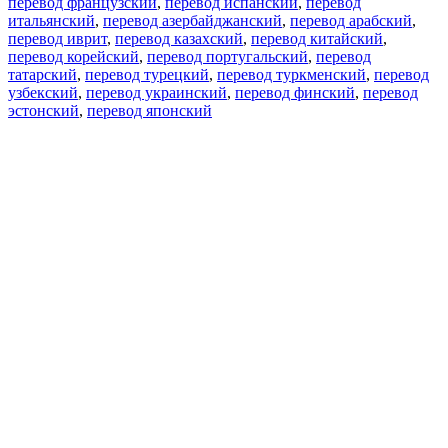
перевод французский
,
перевод испанский
,
перевод
итальянский
,
перевод азербайджанский
,
перевод арабский
,
перевод иврит
,
перевод казахский
,
перевод китайский
,
перевод корейский
,
перевод португальский
,
перевод
татарский
,
перевод турецкий
,
перевод туркменский
,
перевод
узбекский
,
перевод украинский
,
перевод финский
,
перевод
эстонский
,
перевод японский
Возможности
Перевод текста
Примеры употребления
Склонение и спряжение
Наш блог
Бесплатные приложения
PROMT.One для iOS
PROMT.One для Android
Предложения
Для разработчиков