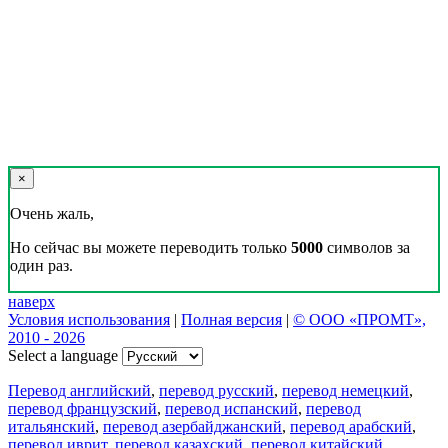
×
Очень жаль,
Но сейчас вы можете переводить только
5000
символов за
один раз.
наверх
Условия использования
|
Полная версия
|
© ООО «ПРОМТ»,
2010 - 2026
Select a language
Перевод английский
,
перевод русский
,
перевод немецкий
,
перевод французский
,
перевод испанский
,
перевод
итальянский
,
перевод азербайджанский
,
перевод арабский
,
перевод иврит
,
перевод казахский
,
перевод китайский
,