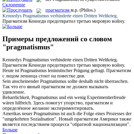
Склонение
прагматизм
м.р.
(Philos.)
Kennedys
Pragmatismus
verhinderte einen Dritten Weltkrieg.
Прагматизм
Кеннеди предотвратил третью мировую войну.
Примеры предложений со словом
"pragmatismus"
Kennedys
Pragmatismus
verhinderte einen Dritten Weltkrieg.
Прагматизм
Кеннеди предотвратил третью мировую войну.
Heute ist
Pragmatismus
leninistischer Prägung gefragt.
Прагматизм
с лицом ленинца стоит на повестке дня.
Sein anscheinender
Pragmatismus
sollte deshalb nicht überraschen.
Так что его явный
прагматизм
не должен вызывать
удивление.
Beharrlichkeit,
Pragmatismus
und ein wenig Experimentierfreude
wären hilfreich.
Здесь помогут упорство,
прагматизм
и
определённое желание экспериментировать.
Amerikas neuer
Pragmatismus
ist auch die Folge eines Prozesses der
"umgekehrten Sozialisation".
Новый
прагматизм
Америки также
является последствием процесса "обратной национализации".
Больше