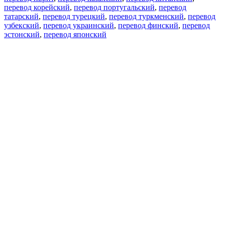
перевод корейский
,
перевод португальский
,
перевод
татарский
,
перевод турецкий
,
перевод туркменский
,
перевод
узбекский
,
перевод украинский
,
перевод финский
,
перевод
эстонский
,
перевод японский
Возможности
Перевод текста
Примеры употребления
Склонение и спряжение
Наш блог
Бесплатные приложения
PROMT.One для iOS
PROMT.One для Android
Предложения
Для разработчиков
Копировать текст