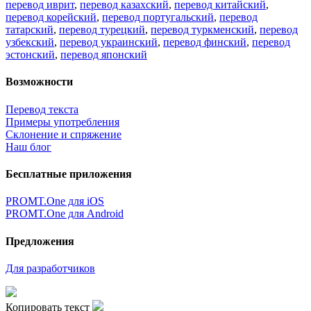
перевод иврит
,
перевод казахский
,
перевод китайский
,
перевод корейский
,
перевод португальский
,
перевод
татарский
,
перевод турецкий
,
перевод туркменский
,
перевод
узбекский
,
перевод украинский
,
перевод финский
,
перевод
эстонский
,
перевод японский
Возможности
Перевод текста
Примеры употребления
Склонение и спряжение
Наш блог
Бесплатные приложения
PROMT.One для iOS
PROMT.One для Android
Предложения
Для разработчиков
Копировать текст