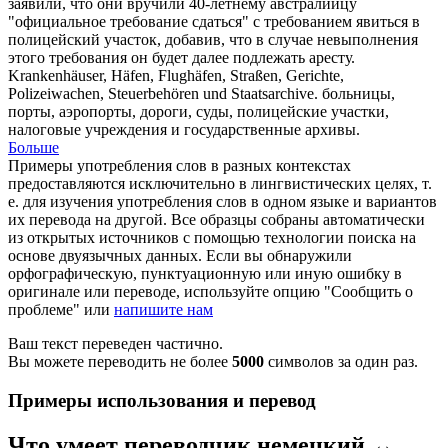
заявили, что они вручили 40-летнему австралийцу
"официальное требование сдаться" с требованием явиться в
полицейский участок
, добавив, что в случае невыполнения
этого требования он будет далее подлежать аресту.
Krankenhäuser, Häfen, Flughäfen, Straßen, Gerichte,
Polizeiwachen
, Steuerbehören und Staatsarchive.
больницы,
порты, аэропорты, дороги, суды,
полицейские участки
,
налоговые учреждения и государственные архивы.
Больше
Примеры употребления слов в разных контекстах
предоставляются исключительно в лингвистических целях, т.
е. для изучения употребления слов в одном языке и вариантов
их перевода на другой. Все образцы собраны автоматически
из открытых источников с помощью технологии поиска на
основе двуязычных данных. Если вы обнаружили
орфографическую, пунктуационную или иную ошибку в
оригинале или переводе, используйте опцию "Сообщить о
проблеме" или
напишите нам
Ваш текст переведен частично.
Вы можете переводить не более
5000
символов за один раз.
Примеры использования и перевод
Что умеет переводчик немецкий ↔