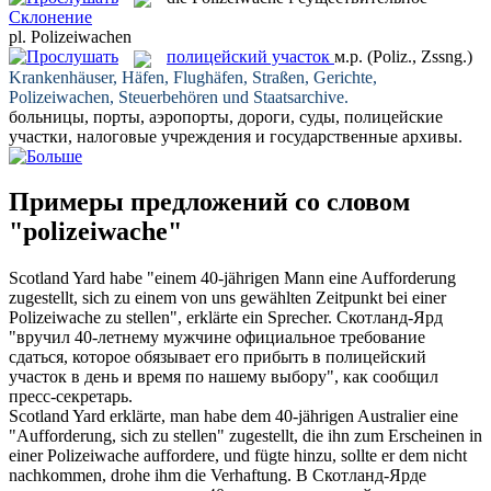
Склонение
pl.
Polizeiwachen
полицейский участок
м.р.
(Poliz., Zssng.)
Krankenhäuser, Häfen, Flughäfen, Straßen, Gerichte,
Polizeiwachen
, Steuerbehören und Staatsarchive.
больницы, порты, аэропорты, дороги, суды,
полицейские
участки
, налоговые учреждения и государственные архивы.
Примеры предложений со словом
"polizeiwache"
Scotland Yard habe "einem 40-jährigen Mann eine Aufforderung
zugestellt, sich zu einem von uns gewählten Zeitpunkt bei einer
Polizeiwache
zu stellen", erklärte ein Sprecher.
Скотланд-Ярд
"вручил 40-летнему мужчине официальное требование
сдаться, которое обязывает его прибыть в
полицейский
участок
в день и время по нашему выбору", как сообщил
пресс-секретарь.
Scotland Yard erklärte, man habe dem 40-jährigen Australier eine
"Aufforderung, sich zu stellen" zugestellt, die ihn zum Erscheinen in
einer
Polizeiwache
auffordere, und fügte hinzu, sollte er dem nicht
nachkommen, drohe ihm die Verhaftung.
В Скотланд-Ярде