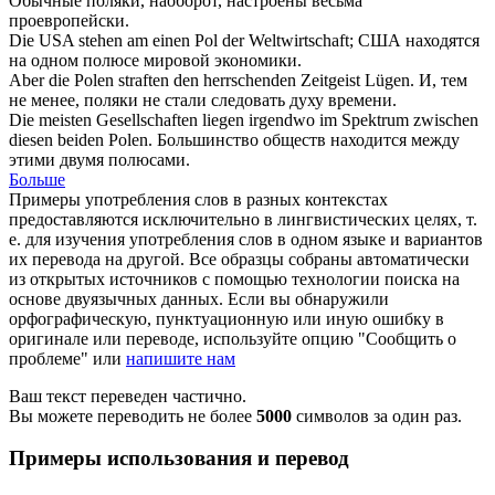
Обычные
поляки
, наоборот, настроены весьма
проевропейски.
Die USA stehen am einen
Pol
der Weltwirtschaft;
США находятся
на одном
полюсе
мировой экономики.
Aber die
Polen
straften den herrschenden Zeitgeist Lügen.
И, тем
не менее,
поляки
не стали следовать духу времени.
Die meisten Gesellschaften liegen irgendwo im Spektrum zwischen
diesen beiden
Polen
.
Большинство обществ находится между
этими двумя
полюсами
.
Больше
Примеры употребления слов в разных контекстах
предоставляются исключительно в лингвистических целях, т.
е. для изучения употребления слов в одном языке и вариантов
их перевода на другой. Все образцы собраны автоматически
из открытых источников с помощью технологии поиска на
основе двуязычных данных. Если вы обнаружили
орфографическую, пунктуационную или иную ошибку в
оригинале или переводе, используйте опцию "Сообщить о
проблеме" или
напишите нам
Ваш текст переведен частично.
Вы можете переводить не более
5000
символов за один раз.
Примеры использования и перевод