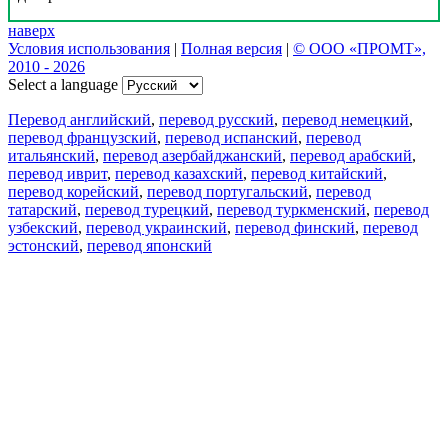
наверх
Условия использования
|
Полная версия
|
© ООО «ПРОМТ»,
2010 - 2026
Select a language
Перевод английский
,
перевод русский
,
перевод немецкий
,
перевод французский
,
перевод испанский
,
перевод
итальянский
,
перевод азербайджанский
,
перевод арабский
,
перевод иврит
,
перевод казахский
,
перевод китайский
,
перевод корейский
,
перевод португальский
,
перевод
татарский
,
перевод турецкий
,
перевод туркменский
,
перевод
узбекский
,
перевод украинский
,
перевод финский
,
перевод
эстонский
,
перевод японский
Возможности
Перевод текста
Примеры употребления
Склонение и спряжение
Наш блог
Бесплатные приложения