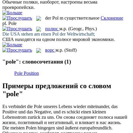
Обычные
поляки
, наоборот, настроены весьма
проевропейски.
der
Pol
m
существительное
Склонение
pl.
Pole
полюс
м.р.
(Geogr., Phys.)
Die USA stehen am einen
Pol
der Weltwirtschaft;
США находятся на одном
полюсе
мировой экономики.
ворс
м.р.
(Stoff)
"pole": словосочетания
(1)
Pole Position
Примеры предложений со словом
"pole"
Es verbindet die
Pole
unseres Lebens wieder miteinander, das
Positive und das Negative, und es schickt einen kleinen
Lebensstrom zurück zu uns.
Он снова соединяет
полюса
нашей
жизни, позитивный и негативный, и вливает в нас жизнь.
Die meisten
Polen
hingegen sind äußerst europafreundlich.