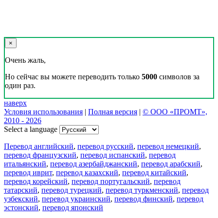
×
Очень жаль,
Но сейчас вы можете переводить только
5000
символов за
один раз.
наверх
Условия использования
|
Полная версия
|
© ООО «ПРОМТ»,
2010 - 2026
Select a language
Перевод английский
,
перевод русский
,
перевод немецкий
,
перевод французский
,
перевод испанский
,
перевод
итальянский
,
перевод азербайджанский
,
перевод арабский
,
перевод иврит
,
перевод казахский
,
перевод китайский
,
перевод корейский
,
перевод португальский
,
перевод
татарский
,
перевод турецкий
,
перевод туркменский
,
перевод
узбекский
,
перевод украинский
,
перевод финский
,
перевод
эстонский
,
перевод японский