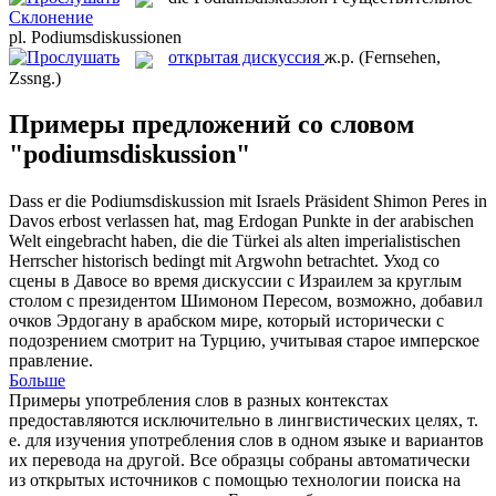
Склонение
pl.
Podiumsdiskussionen
открытая дискуссия
ж.р.
(Fernsehen,
Zssng.)
Примеры предложений со словом
"podiumsdiskussion"
Dass er die
Podiumsdiskussion
mit Israels Präsident Shimon Peres in
Davos erbost verlassen hat, mag Erdogan Punkte in der arabischen
Welt eingebracht haben, die die Türkei als alten imperialistischen
Herrscher historisch bedingt mit Argwohn betrachtet.
Уход со
сцены в Давосе во время дискуссии с Израилем за круглым
столом с президентом Шимоном Пересом, возможно, добавил
очков Эрдогану в арабском мире, который исторически с
подозрением смотрит на Турцию, учитывая старое имперское
правление.
Больше
Примеры употребления слов в разных контекстах
предоставляются исключительно в лингвистических целях, т.
е. для изучения употребления слов в одном языке и вариантов
их перевода на другой. Все образцы собраны автоматически
из открытых источников с помощью технологии поиска на