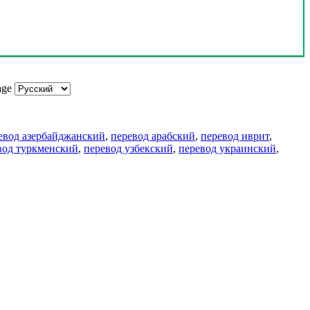
age
евод азербайджанский
,
перевод арабский
,
перевод иврит
,
вод туркменский
,
перевод узбекский
,
перевод украинский
,