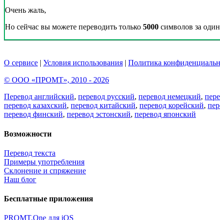
Очень жаль,
Но сейчас вы можете переводить только
5000
символов за один 
О сервисе
|
Условия использования
|
Политика конфиденциальн
© ООО «ПРОМТ», 2010 - 2026
Перевод английский
,
перевод русский
,
перевод немецкий
,
пер
перевод казахский
,
перевод китайский
,
перевод корейский
,
пер
перевод финский
,
перевод эстонский
,
перевод японский
Возможности
Перевод текста
Примеры употребления
Склонение и спряжение
Наш блог
Бесплатные приложения
PROMT.One для iOS