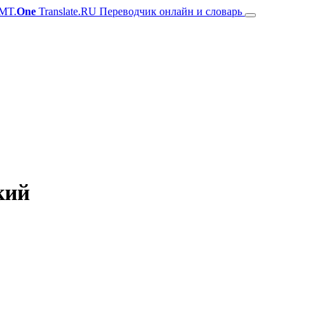
MT.
One
Translate.RU Переводчик онлайн и словарь
кий