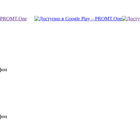
фон
фон