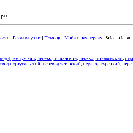
раз.
ости
|
Реклама у нас
|
Помощь
|
Мобильная версия
|
Select a langu
евод французский
,
перевод испанский
,
перевод итальянский
,
пер
евод португальский
,
перевод татарский
,
перевод турецкий
,
пере