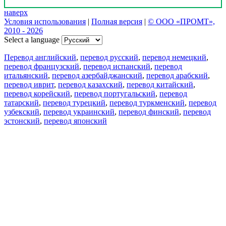
наверх
Условия использования
|
Полная версия
|
© ООО «ПРОМТ»,
2010 - 2026
Select a language
Перевод английский
,
перевод русский
,
перевод немецкий
,
перевод французский
,
перевод испанский
,
перевод
итальянский
,
перевод азербайджанский
,
перевод арабский
,
перевод иврит
,
перевод казахский
,
перевод китайский
,
перевод корейский
,
перевод португальский
,
перевод
татарский
,
перевод турецкий
,
перевод туркменский
,
перевод
узбекский
,
перевод украинский
,
перевод финский
,
перевод
эстонский
,
перевод японский
Возможности
Перевод текста
Примеры употребления
Склонение и спряжение
Наш блог
Бесплатные приложения