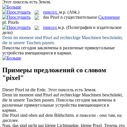
Этот
пиксель
есть Земля.
пиксел.
м.р.
(Abk.)
das
Pixel
n
существительное
Склонение
pl.
Pixels
пиксел
м.р.
(Полиграфия и издательское
дело)
Denn im moment sind
Pixel
auf rechteckige Maschinen beschränkt,
die in unsere Taschen passen.
Пикселы
сегодня заключены в различные прямоугольные
устройства вмещающиеся в карман.
Примеры предложений со словом
"pixel"
Dieser
Pixel
ist die Erde.
Этот
пиксель
есть Земля.
Denn im moment sind
Pixel
auf rechteckige Maschinen beschränkt,
die in unsere Taschen passen.
Пикселы
сегодня заключены в
различные прямоугольные устройства вмещающиеся в
карман.
Die
Pixel
sind oben auf dem Bildschirm.
и
пиксели
- они там, на
дисплее.
Nun, das sind nicht nur kleine Lichtpunkte, kleine
Pixel
.
Теперь это