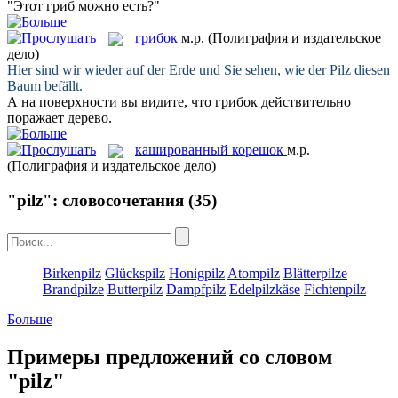
"Этот
гриб
можно есть?"
грибок
м.р.
(Полиграфия и издательское
дело)
Hier sind wir wieder auf der Erde und Sie sehen, wie der
Pilz
diesen
Baum befällt.
А на поверхности вы видите, что
грибок
действительно
поражает дерево.
кашированный корешок
м.р.
(Полиграфия и издательское дело)
"pilz": словосочетания
(35)
Birkenpilz
Glückspilz
Honigpilz
Atompilz
Blätterpilze
Brandpilze
Butterpilz
Dampfpilz
Edelpilzkäse
Fichtenpilz
Больше
Примеры предложений со словом
"pilz"