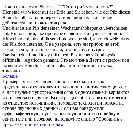
"Kann man diesen
Pilz
essen?"
"Этот
гриб
можно есть?"
Hier sind wir wieder auf der Erde und Sie sehen, wie der
Pilz
diesen
Baum befällt.
А на поверхности вы видите, что
грибок
действительно поражает дерево.
Und hier ist ein
Pilz
der seinen Wachstumshöhepunkt überschritten
hat.
Но вот
гриб
, чьё прошлое является его сущей основой.
Ich weiß nicht, ob auf diesem Foto welche sind, aber ich weiß, dass
der
Pilz
dort unten ist.
Я не уверена, есть ли
грибок
на этой
фотографии, но я точно знаю, что он там, внутри.
Das ist meine Frau Dusty mit einem
Pilz
namens Fomitopsis
officinalis - Agaricon genannt.
Это моя жена Дасти с
грибом
под
названием Fomitopsis officinalis - лиственничная губка,
трутовик.
Больше
Примеры употребления слов в разных контекстах
предоставляются исключительно в лингвистических целях, т.
е. для изучения употребления слов в одном языке и вариантов
их перевода на другой. Все образцы собраны автоматически
из открытых источников с помощью технологии поиска на
основе двуязычных данных. Если вы обнаружили
орфографическую, пунктуационную или иную ошибку в
оригинале или переводе, используйте опцию "Сообщить о
проблеме" или
напишите нам