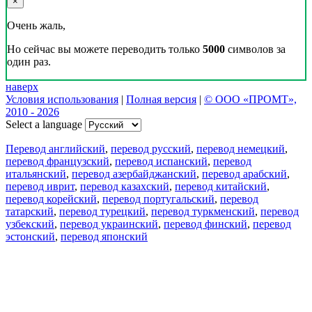
×
Очень жаль,
Но сейчас вы можете переводить только
5000
символов за
один раз.
наверх
Условия использования
|
Полная версия
|
© ООО «ПРОМТ»,
2010 - 2026
Select a language
Перевод английский
,
перевод русский
,
перевод немецкий
,
перевод французский
,
перевод испанский
,
перевод
итальянский
,
перевод азербайджанский
,
перевод арабский
,
перевод иврит
,
перевод казахский
,
перевод китайский
,
перевод корейский
,
перевод португальский
,
перевод
татарский
,
перевод турецкий
,
перевод туркменский
,
перевод
узбекский
,
перевод украинский
,
перевод финский
,
перевод
эстонский
,
перевод японский
Возможности
Перевод текста
Примеры употребления