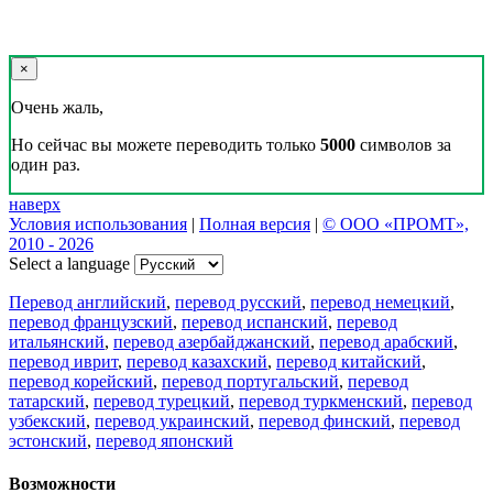
×
Очень жаль,
Но сейчас вы можете переводить только
5000
символов за
один раз.
наверх
Условия использования
|
Полная версия
|
© ООО «ПРОМТ»,
2010 - 2026
Select a language
Перевод английский
,
перевод русский
,
перевод немецкий
,
перевод французский
,
перевод испанский
,
перевод
итальянский
,
перевод азербайджанский
,
перевод арабский
,
перевод иврит
,
перевод казахский
,
перевод китайский
,
перевод корейский
,
перевод португальский
,
перевод
татарский
,
перевод турецкий
,
перевод туркменский
,
перевод
узбекский
,
перевод украинский
,
перевод финский
,
перевод
эстонский
,
перевод японский
Возможности