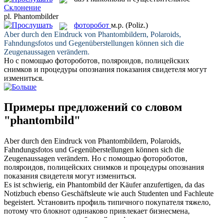
Склонение
pl.
Phantombilder
фоторобот
м.р.
(Poliz.)
Aber durch den Eindruck von
Phantombildern
, Polaroids,
Fahndungsfotos und Gegenüberstellungen können sich die
Zeugenaussagen verändern.
Но с помощью
фотороботов
, поляроидов, полицейских
снимков и процедуры опознания показания свидетеля могут
измениться.
Примеры предложений со словом
"phantombild"
Aber durch den Eindruck von
Phantombildern
, Polaroids,
Fahndungsfotos und Gegenüberstellungen können sich die
Zeugenaussagen verändern.
Но с помощью
фотороботов
,
поляроидов, полицейских снимков и процедуры опознания
показания свидетеля могут измениться.
Es ist schwierig, ein
Phantombild
der Käufer anzufertigen, da das
Notizbuch ebenso Geschäftsleute wie auch Studenten und Fachleute
begeistert.
Установить профиль типичного покупателя тяжело,
потому что блокнот одинаково привлекает бизнесмена,