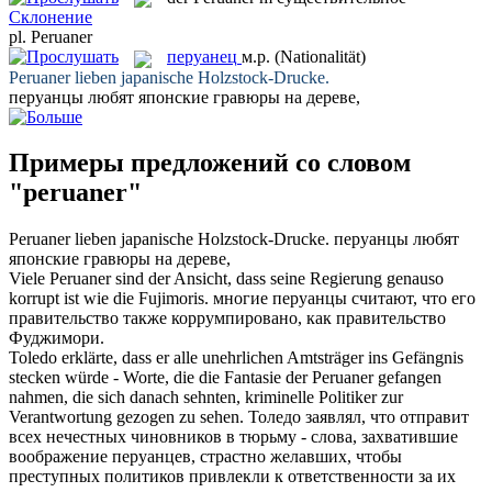
Склонение
pl.
Peruaner
перуанец
м.р.
(Nationalität)
Peruaner
lieben japanische Holzstock-Drucke.
перуанцы
любят японские гравюры на дереве,
Примеры предложений со словом
"peruaner"
Peruaner
lieben japanische Holzstock-Drucke.
перуанцы
любят
японские гравюры на дереве,
Viele
Peruaner
sind der Ansicht, dass seine Regierung genauso
korrupt ist wie die Fujimoris.
многие
перуанцы
считают, что его
правительство также коррумпировано, как правительство
Фуджимори.
Toledo erklärte, dass er alle unehrlichen Amtsträger ins Gefängnis
stecken würde - Worte, die die Fantasie der
Peruaner
gefangen
nahmen, die sich danach sehnten, kriminelle Politiker zur
Verantwortung gezogen zu sehen.
Толедо заявлял, что отправит
всех нечестных чиновников в тюрьму - слова, захватившие
воображение
перуанцев
, страстно желавших, чтобы
преступных политиков привлекли к ответственности за их