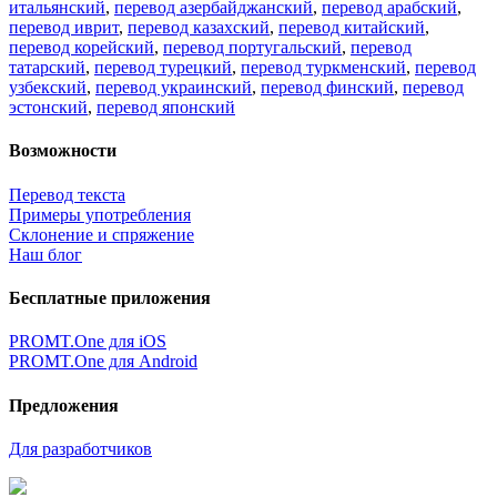
итальянский
,
перевод азербайджанский
,
перевод арабский
,
перевод иврит
,
перевод казахский
,
перевод китайский
,
перевод корейский
,
перевод португальский
,
перевод
татарский
,
перевод турецкий
,
перевод туркменский
,
перевод
узбекский
,
перевод украинский
,
перевод финский
,
перевод
эстонский
,
перевод японский
Возможности
Перевод текста
Примеры употребления
Склонение и спряжение
Наш блог
Бесплатные приложения
PROMT.One для iOS
PROMT.One для Android
Предложения
Для разработчиков