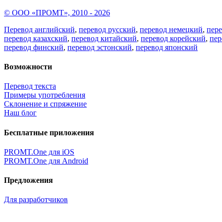
© ООО «ПРОМТ», 2010 - 2026
Перевод английский
,
перевод русский
,
перевод немецкий
,
пер
перевод казахский
,
перевод китайский
,
перевод корейский
,
пер
перевод финский
,
перевод эстонский
,
перевод японский
Возможности
Перевод текста
Примеры употребления
Склонение и спряжение
Наш блог
Бесплатные приложения
PROMT.One для iOS
PROMT.One для Android
Предложения
Для разработчиков