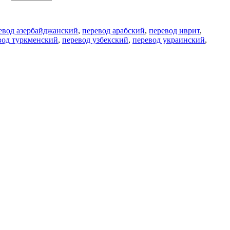
евод азербайджанский
,
перевод арабский
,
перевод иврит
,
вод туркменский
,
перевод узбекский
,
перевод украинский
,