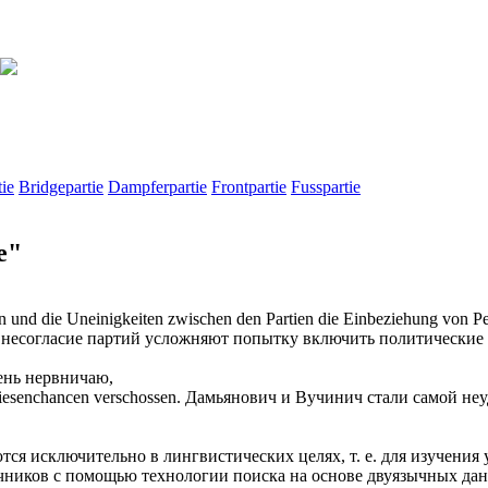
ie
Bridgepartie
Dampferpartie
Frontpartie
Fusspartie
e"
uen und die Uneinigkeiten zwischen den
Partien
die Einbeziehung von Pe
 несогласие
партий
усложняют попытку включить политические
ень нервничаю,
iesenchancen verschossen.
Дамьянович и Вучинич стали самой неуд
ся исключительно в лингвистических целях, т. е. для изучения 
очников с помощью технологии поиска на основе двуязычных д