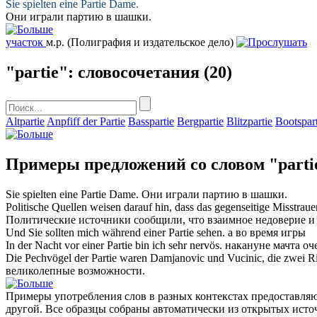
Sie spielten eine
Partie
Dame.
Они играли
партию
в шашки.
участок
м.р.
(Полиграфия и издательское дело)
"partie": словосочетания
(20)
Altpartie
Anpfiff der Partie
Basspartie
Bergpartie
Blitzpartie
Bootspart
Примеры предложений со словом "parti
Sie spielten eine
Partie
Dame.
Они играли
партию
в шашки.
Politische Quellen weisen darauf hin, dass das gegenseitige Misstra
Политические источники сообщили, что взаимное недоверие и
Und Sie sollten mich während einer
Partie
sehen.
а во время игры
In der Nacht vor einer
Partie
bin ich sehr nervös.
накануне мачта оч
Die Pechvögel der
Partie
waren Damjanovic und Vucinic, die zwei R
великолепные возможности.
Примеры употребления слов в разных контекстах предоставляют
другой. Все образцы собраны автоматически из открытых ист