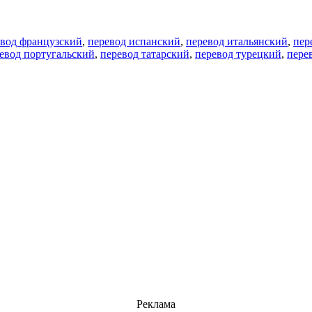
евод французский
,
перевод испанский
,
перевод итальянский
,
пер
евод португальский
,
перевод татарский
,
перевод турецкий
,
пере
Реклама