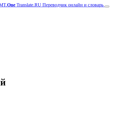
MT.
One
Translate.RU Переводчик онлайн и словарь
ий