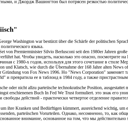
стными
, и Джордж Вашингтон был потрясен резкостью политичес
iisch"
George Washington war bestürzt über die Schärfe der politischen Sprac
 политического языка.
Set von Premierminister Silvio Berlusconi seit den 1980er Jahren groß
verführt hat.
Чтобы увидеть, насколько это опасно, посмотрите н
чиная с 1980-х годов, используя для этого сочетание в стиле Ме
ion und Klatsch, wie durch die Übernahme der 168 Jahre alten News 
r Gründung von Fox News 1996.
Но "News Corporation" заменяет
ld" и превратила ее в таблоид в 1984 году, а также
пристрастным
ische oder nicht allzu
parteiische
technokratische Position, ausgestatte
jüngst erschienenen Buch In Fed We Trust formuliert.
это знак его уни
 свободы действий - практически четвертое отделение правитель
ich um ihre Kranken und Bedürftigen kümmert, ausreichend wichtig, um 
issenden,
parteiischen
Vorurteilen.
Однако, несомненно, то, как об
основанное внимание, основанное на том, что мы действительно 