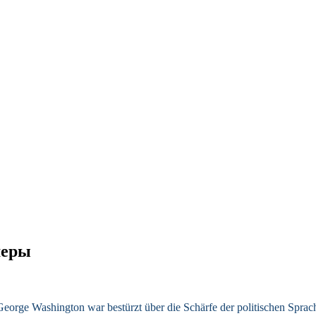
меры
George Washington war bestürzt über die Schärfe der politischen Sprac