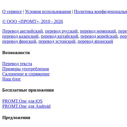
О сервисе
|
Условия использования
|
Политика конфиденциальн
© ООО «ПРОМТ», 2010 - 2026
Перевод английский
,
перевод русский
,
перевод немецкий
,
пер
перевод казахский
,
перевод китайский
,
перевод корейский
,
пер
перевод финский
,
перевод эстонский
,
перевод японский
Возможности
Перевод текста
Примеры употребления
Склонение и спряжение
Наш блог
Бесплатные приложения
PROMT.One для iOS
PROMT.One для Android
Предложения