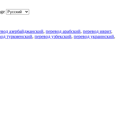
age
евод азербайджанский
,
перевод арабский
,
перевод иврит
,
вод туркменский
,
перевод узбекский
,
перевод украинский
,