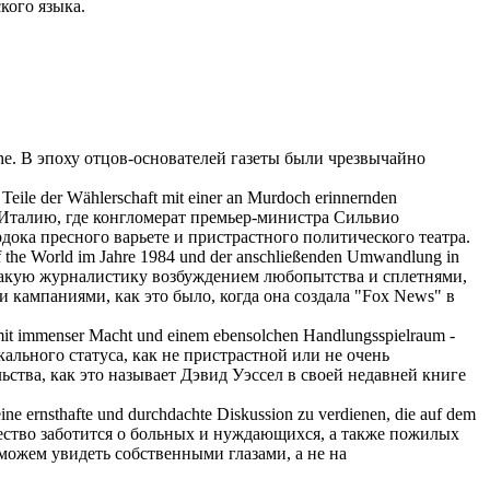
кого языка.
he.
В эпоху отцов-основателей газеты были чрезвычайно
e Teile der Wählerschaft mit einer an Murdoch erinnernden
а Италию, где конгломерат премьер-министра Сильвио
рдока пресного варьете и
пристрастного
политического театра.
of the World im Jahre 1984 und der anschließenden Umwandlung in
 такую журналистику возбуждением любопытства и сплетнями,
и
кампаниями, как это было, когда она создала "Fox News" в
t mit immenser Macht und einem ebensolchen Handlungsspielraum -
кального статуса, как не
пристрастной
или не очень
ства, как это называет Дэвид Уэссел в своей недавней книге
eine ernsthafte und durchdachte Diskussion zu verdienen, die auf dem
щество заботится о больных и нуждающихся, а также пожилых
можем увидеть собственными глазами, а не на