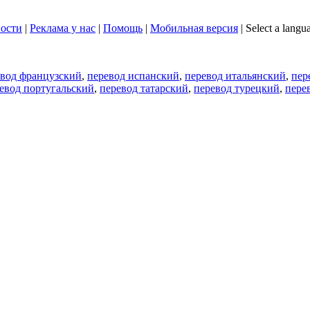
ости
|
Реклама у нас
|
Помощь
|
Мобильная версия
|
Select a langu
евод французский
,
перевод испанский
,
перевод итальянский
,
пер
евод португальский
,
перевод татарский
,
перевод турецкий
,
пере