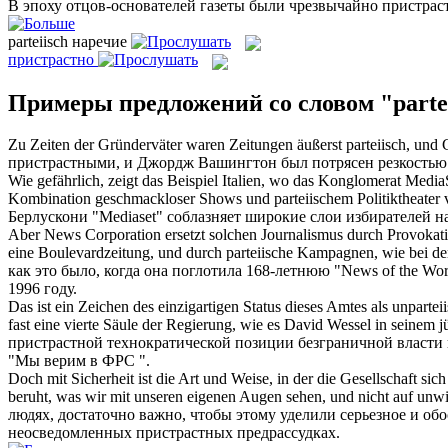
В эпоху отцов-основателей газеты были чрезвычайно
пристра
parteiisch
наречие
пристрастно
Примеры предложений со словом "parte
Zu Zeiten der Gründerväter waren Zeitungen äußerst
parteiisch
, und 
пристрастными
, и Джордж Вашингтон был потрясен резкостью
Wie gefährlich, zeigt das Beispiel Italien, wo das Konglomerat Media
Kombination geschmackloser Shows und
parteiischem
Politiktheater 
Берлускони "Mediaset" соблазняет широкие слои избирателей на
Aber News Corporation ersetzt solchen Journalismus durch Provokat
eine Boulevardzeitung, und durch
parteiische
Kampagnen, wie bei de
как это было, когда она поглотила 168-летнюю "News of the Wor
1996 году.
Das ist ein Zeichen des einzigartigen Status dieses Amtes als unpartei
fast eine vierte Säule der Regierung, wie es David Wessel in seinem 
пристрастной технократической позиции безграничной власти и
"Мы верим в ФРС ".
Doch mit Sicherheit ist die Art und Weise, in der die Gesellschaft s
beruht, was wir mit unseren eigenen Augen sehen, und nicht auf unw
людях, достаточно важно, чтобы этому уделили серьезное и об
неосведомленных
пристрастных
предрассудках.