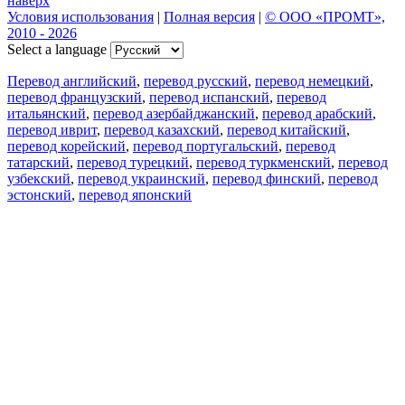
наверх
Условия использования
|
Полная версия
|
© ООО «ПРОМТ»,
2010 - 2026
Select a language
Перевод английский
,
перевод русский
,
перевод немецкий
,
перевод французский
,
перевод испанский
,
перевод
итальянский
,
перевод азербайджанский
,
перевод арабский
,
перевод иврит
,
перевод казахский
,
перевод китайский
,
перевод корейский
,
перевод португальский
,
перевод
татарский
,
перевод турецкий
,
перевод туркменский
,
перевод
узбекский
,
перевод украинский
,
перевод финский
,
перевод
эстонский
,
перевод японский
Возможности
Перевод текста
Примеры употребления
Склонение и спряжение
Наш блог
Бесплатные приложения
PROMT.One для iOS
PROMT.One для Android