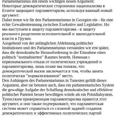
Parlamentarismus
mit einem wichtigen neuen Argument:
Некоторые демократические сторонники национализма в
Египте защищают
парламентаризм
, используя важный новый
аргумент:
Dabei treten wir für den
Parlamentarismus
in Georgien ein - für eine
echte Gewaltentrennung zwischen Exekutive und Legislative.
Но
мы выступаем в защиту
парламентаризма
- в защиту
реального разделения исполнительной и законодательной
власти в Грузии.
Ausgehend von der anfänglichen Ablehnung politischer
Institutionen und des
Parlamentarismus
verstanden wir erst später,
dass die demokratische Herausforderung in der Einnahme eines
politisch "normalisierten" Raumes besteht.
Начиная с
первоначального отказа от политических учреждений и
парламентаризма
, лишь позже мы поняли, что
демократический вызов заключается в том, чтобы занять
политически "нормализованное" место.
Den Anhängern des
Parlamentarismus
in Tunesien gefällt dieses
Argument, aber sie betonen auch, dass ein parlamentarisches System
die gewaltige Aufgabe der Schaffung demokratischer und effektiver
politischer Parteien besser bewältigen würde als ein Präsidialsystem.
Тунисским приверженцам
парламентаризма
нравится этот
аргумент, и они также подчеркивают, что парламентская
система может справиться со сложной задачей создания
демократических и эффективных политических партий