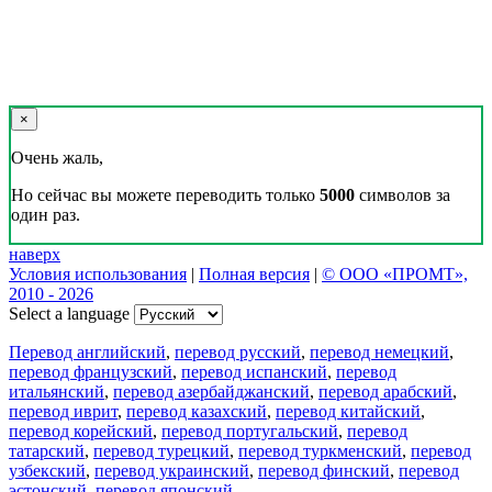
×
Очень жаль,
Но сейчас вы можете переводить только
5000
символов за
один раз.
наверх
Условия использования
|
Полная версия
|
© ООО «ПРОМТ»,
2010 - 2026
Select a language
Перевод английский
,
перевод русский
,
перевод немецкий
,
перевод французский
,
перевод испанский
,
перевод
итальянский
,
перевод азербайджанский
,
перевод арабский
,
перевод иврит
,
перевод казахский
,
перевод китайский
,
перевод корейский
,
перевод португальский
,
перевод
татарский
,
перевод турецкий
,
перевод туркменский
,
перевод
узбекский
,
перевод украинский
,
перевод финский
,
перевод
эстонский
,
перевод японский