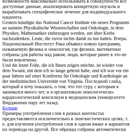
возможности максимально использовать в совокупности все
доступные данные, анализировать конкретную опухоль и
вырабатывать специфическое лечение для индивидуального
пациента.
Gestern kündigte das National Cancer Institute ein neues Programm
an namens Physikalische Wissenschaften und
Onkologie
, in dem
Physiker, Mathematiker einbezogen werden, um über Krebs
nachzudenken, Leute, die zuvor nichts damit zu tun hatten.
Вчера,
Национальный Институт Рака объявил новую программу,
называемую физика и
онкология
, где физики, математики
собраны для работы над раком, люди, которые ранее в это не
были вовлечены.
Und die letzte Folie, die ich Ihnen zeigen möchte, ist wieder von
dem Swami, mit dem ich so lange gelernt habe, und ich war vor ein
paar Jahren auf einer Konferenz für
Onkologie
und Kardiologie an
der medizinischen Universität von Virginia.
Последний слайд,
который я хочу показать, о том, что тот гуру, с которым я
занимался много лет, и я организовали онкологическо-
кардиологический консилиум в медицинском университете
Вирджинии пару лет назад.
Больше
Примеры употребления слов в разных контекстах
предоставляются исключительно в лингвистических целях, т.
е. для изучения употребления слов в одном языке и вариантов
их перевода на другой. Все образцы собраны автоматически