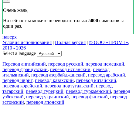
Очень жаль,
Но сейчас вы можете переводить только
5000
символов за
один раз.
наверх
Условия использования
|
Полная версия
|
© ООО «ПРОМТ»,
2010 - 2026
Select a language
Перевод английский
,
перевод русский
,
перевод немецкий
,
перевод французский
,
перевод испанский
,
перевод
итальянский
,
перевод азербайджанский
,
перевод арабский
,
перевод иврит
,
перевод казахский
,
перевод китайский
,
перевод корейский
,
перевод португальский
,
перевод
татарский
,
перевод турецкий
,
перевод туркменский
,
перевод
узбекский
,
перевод украинский
,
перевод финский
,
перевод
эстонский
,
перевод японский
Возможности
Перевод текста
Примеры употребления