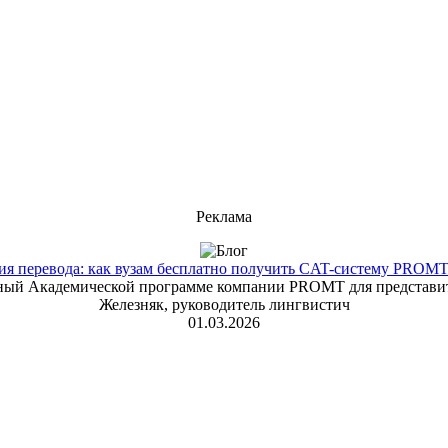
Реклама
 перевода: как вузам бесплатно получить CAT-систему PROMT T
енный Академической программе компании PROMT для представит
Железняк, руководитель лингвистич
01.03.2026