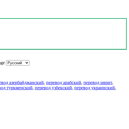
age
евод азербайджанский
,
перевод арабский
,
перевод иврит
,
вод туркменский
,
перевод узбекский
,
перевод украинский
,