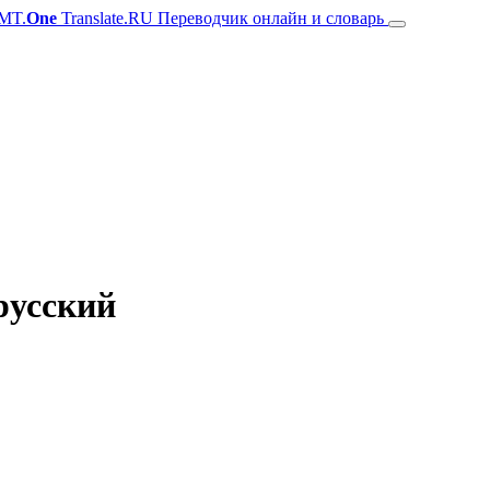
MT.
One
Translate.RU Переводчик онлайн и словарь
русский