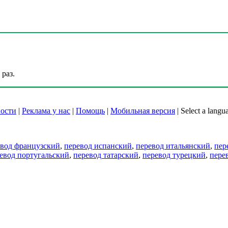
раз.
ости
|
Реклама у нас
|
Помощь
|
Мобильная версия
|
Select a langu
евод французский
,
перевод испанский
,
перевод итальянский
,
пер
евод португальский
,
перевод татарский
,
перевод турецкий
,
пере