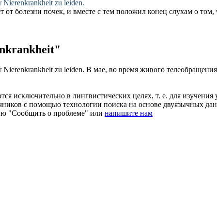
er
Nierenkrankheit
zu leiden.
ет от
болезни почек
, и вместе с тем положил конец слухам о том,
nkrankheit"
er
Nierenkrankheit
zu leiden.
В мае, во время живого телеобращения,
ся исключительно в лингвистических целях, т. е. для изучения 
очников с помощью технологии поиска на основе двуязычных д
ию "Сообщить о проблеме" или
напишите нам