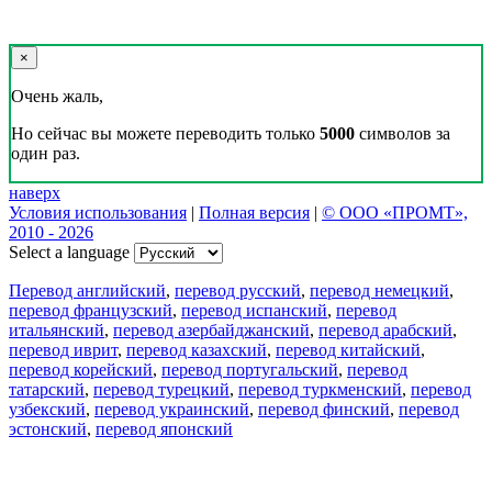
×
Очень жаль,
Но сейчас вы можете переводить только
5000
символов за
один раз.
наверх
Условия использования
|
Полная версия
|
© ООО «ПРОМТ»,
2010 - 2026
Select a language
Перевод английский
,
перевод русский
,
перевод немецкий
,
перевод французский
,
перевод испанский
,
перевод
итальянский
,
перевод азербайджанский
,
перевод арабский
,
перевод иврит
,
перевод казахский
,
перевод китайский
,
перевод корейский
,
перевод португальский
,
перевод
татарский
,
перевод турецкий
,
перевод туркменский
,
перевод
узбекский
,
перевод украинский
,
перевод финский
,
перевод
эстонский
,
перевод японский
Возможности