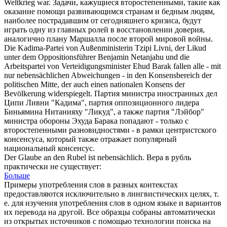
Weltkrieg war.
Задачи, кажущиеся
второстепенными
, такие как
оказание помощи развивающимся странам и бедным людям,
наиболее пострадавшим от сегодняшнего кризиса, будут
играть одну из главных ролей в восстановлении доверия,
аналогично плану Маршалла после второй мировой войны.
Die Kadima-Partei von Außenministerin Tzipi Livni, der Likud
unter dem Oppositionsführer Benjamin Netanjahu und die
Arbeitspartei von Verteidigungsminister Ehud Barak fallen alle - mit
nur
nebensächlichen
Abweichungen - in den Konsensbereich der
politischen Mitte, der auch einen nationalen Konsens der
Bevölkerung widerspiegelt.
Партия министра иностранных дел
Ципи Ливни "Кадима", партия оппозиционного лидера
Биньямина Нитанияху "Ликуд", а также партия "Лэйбор"
министра обороны Эхуда Барака попадают - только с
второстепенными
разновидностями - в рамки центристского
консенсуса, который также отражает популярный
национальный консенсус.
Der Glaube an den Rubel ist
nebensächlich
.
Вера в рубль
практически не существует:
Больше
Примеры употребления слов в разных контекстах
предоставляются исключительно в лингвистических целях, т.
е. для изучения употребления слов в одном языке и вариантов
их перевода на другой. Все образцы собраны автоматически
из открытых источников с помощью технологии поиска на