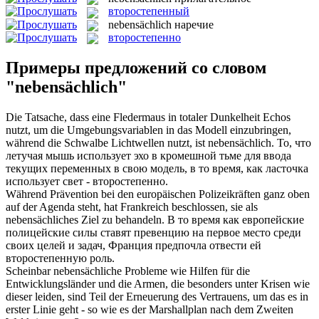
второстепенный
nebensächlich
наречие
второстепенно
Примеры предложений со словом
"nebensächlich"
Die Tatsache, dass eine Fledermaus in totaler Dunkelheit Echos
nutzt, um die Umgebungsvariablen in das Modell einzubringen,
während die Schwalbe Lichtwellen nutzt, ist
nebensächlich
.
То, что
летучая мышь использует эхо в кромешной тьме для ввода
текущих переменных в свою модель, в то время, как ласточка
использует свет -
второстепенно
.
Während Prävention bei den europäischen Polizeikräften ganz oben
auf der Agenda steht, hat Frankreich beschlossen, sie als
nebensächliches
Ziel zu behandeln.
В то время как европейские
полицейские силы ставят превенцию на первое место среди
своих целей и задач, Франция предпочла отвести ей
второстепенную
роль.
Scheinbar
nebensächliche
Probleme wie Hilfen für die
Entwicklungsländer und die Armen, die besonders unter Krisen wie
dieser leiden, sind Teil der Erneuerung des Vertrauens, um das es in
erster Linie geht - so wie es der Marshallplan nach dem Zweiten