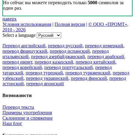
Но сейчас вы можете переводить только
5000
символов за
один раз.
наверх
Условия использования
|
Полная версия
|
© ООО «ПРОМТ»,
2010 - 2026
Select a language
Перевод английский
,
перевод русский
,
перевод немецкий
,
перевод французский
,
перевод испанский
,
перевод
итальянский
,
перевод азербайджанский
,
перевод арабский
,
перевод иврит
,
перевод казахский
,
перевод китайский
,
перевод корейский
,
перевод португальский
,
перевод
татарский
,
перевод турецкий
,
перевод туркменский
,
перевод
узбекский
,
перевод украинский
,
перевод финский
,
перевод
эстонский
,
перевод японский
Возможности
Перевод текста
Примеры употребления
Склонение и спряжение
Наш блог