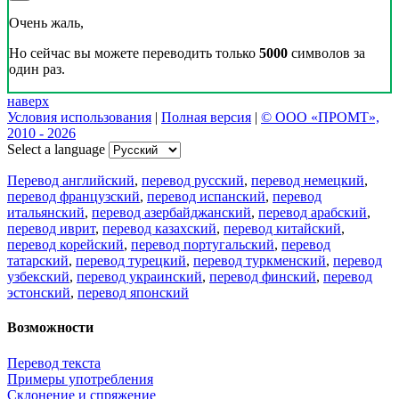
Очень жаль,
Но сейчас вы можете переводить только
5000
символов за
один раз.
наверх
Условия использования
|
Полная версия
|
© ООО «ПРОМТ»,
2010 - 2026
Select a language
Перевод английский
,
перевод русский
,
перевод немецкий
,
перевод французский
,
перевод испанский
,
перевод
итальянский
,
перевод азербайджанский
,
перевод арабский
,
перевод иврит
,
перевод казахский
,
перевод китайский
,
перевод корейский
,
перевод португальский
,
перевод
татарский
,
перевод турецкий
,
перевод туркменский
,
перевод
узбекский
,
перевод украинский
,
перевод финский
,
перевод
эстонский
,
перевод японский
Возможности
Перевод текста
Примеры употребления
Склонение и спряжение