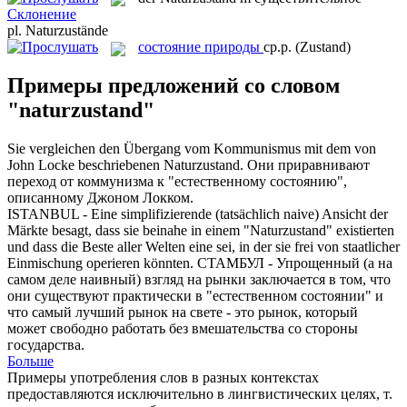
Склонение
pl.
Naturzustände
состояние природы
ср.р.
(Zustand)
Примеры предложений со словом
"naturzustand"
Sie vergleichen den Übergang vom Kommunismus mit dem von
John Locke beschriebenen
Naturzustand
.
Они приравнивают
переход от коммунизма к "естественному состоянию",
описанному Джоном Локком.
ISTANBUL - Eine simplifizierende (tatsächlich naive) Ansicht der
Märkte besagt, dass sie beinahe in einem "
Naturzustand
" existierten
und dass die Beste aller Welten eine sei, in der sie frei von staatlicher
Einmischung operieren könnten.
СТАМБУЛ - Упрощенный (а на
самом деле наивный) взгляд на рынки заключается в том, что
они существуют практически в "естественном состоянии" и
что самый лучший рынок на свете - это рынок, который
может свободно работать без вмешательства со стороны
государства.
Больше
Примеры употребления слов в разных контекстах
предоставляются исключительно в лингвистических целях, т.