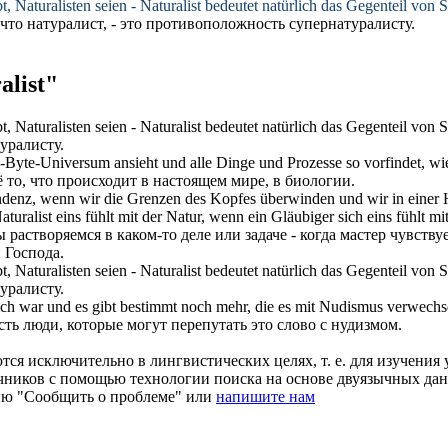
, Naturalisten seien -
Naturalist
bedeutet natürlich das Gegenteil von S
 что
натуралист
, - это противоположность супернатуралисту.
list"
, Naturalisten seien -
Naturalist
bedeutet natürlich das Gegenteil von S
уралисту.
Byte-Universum ansieht und alle Dinge und Prozesse so vorfindet, wie 
 то, что происходит в настоящем мире, в биологии.
denz, wenn wir die Grenzen des Kopfes überwinden und wir in einer H
aturalist
eins fühlt mit der Natur, wenn ein Gläubiger sich eins fühlt mi
 растворяемся в каком-то деле или задаче - когда мастер чувств
 Господа.
bt,
Naturalisten
seien - Naturalist bedeutet natürlich das Gegenteil von S
уралисту.
lich war und es gibt bestimmt noch mehr, die es mit Nudismus verwech
есть люди, которые могут перепутать это слово с нудизмом.
ся исключительно в лингвистических целях, т. е. для изучения 
очников с помощью технологии поиска на основе двуязычных д
ию "Сообщить о проблеме" или
напишите нам