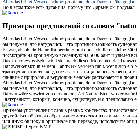
Aber das bringt Verwechselungsprobleme, denn Darwin hätte geglaubt
Но в этом тоже есть путаница, потому что Дарвин бы подумал,
Примеры предложений со словом "natura
Aber das bringt Verwechselungsprobleme, denn Darwin hätte geglaubt
бы подумал, что
натуралист
, - это противоположность супернат
Es war, als ob ein
Naturalist
hereinkommt und sich dieses kleine 5000-
посмотреть на крошечную вселенную на 5000 байт и увидел всё
Das Unterbewusstsein sehnt sich nach diesen Momenten der Transzen
Handwerker sich in seinem Handwerk verloren fühlt, wenn sich ein
N
трансцендентности, когда исчезает граница нашего черепа, и мы
слияние с природой, а верующий человек растворяется в любви
Aber das bringt Verwechselungsprobleme, denn Darwin hätte geglau
бы подумал, что
натуралист
, - это противоположность супернат
Darwin wäre verwirrt von der anderen Art
Naturalisten
, was er natür
"
натуралист
", который, конечно, существует, и я предполагаю 
Примеры употребления слов в разных контекстах предоставляют
другой. Все образцы собраны автоматически из открытых ист
или иную ошибку в оригинале или переводе, используйте опц