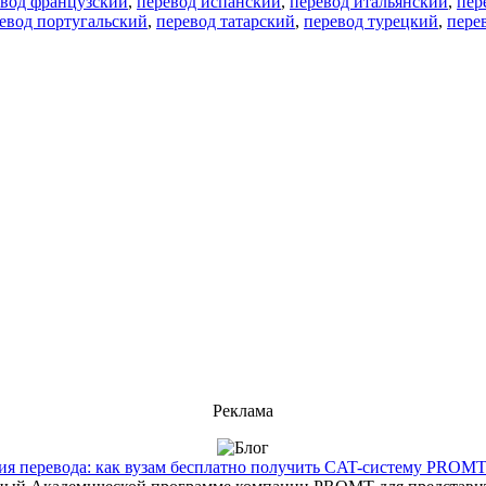
евод французский
,
перевод испанский
,
перевод итальянский
,
пер
евод португальский
,
перевод татарский
,
перевод турецкий
,
пере
Реклама
 перевода: как вузам бесплатно получить CAT-систему PROMT T