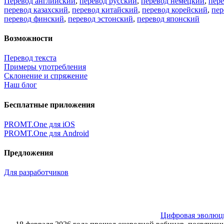
Перевод английский
,
перевод русский
,
перевод немецкий
,
пер
перевод казахский
,
перевод китайский
,
перевод корейский
,
пер
перевод финский
,
перевод эстонский
,
перевод японский
Возможности
Перевод текста
Примеры употребления
Склонение и спряжение
Наш блог
Бесплатные приложения
PROMT.One для iOS
PROMT.One для Android
Предложения
Для разработчиков
Цифровая эволюция