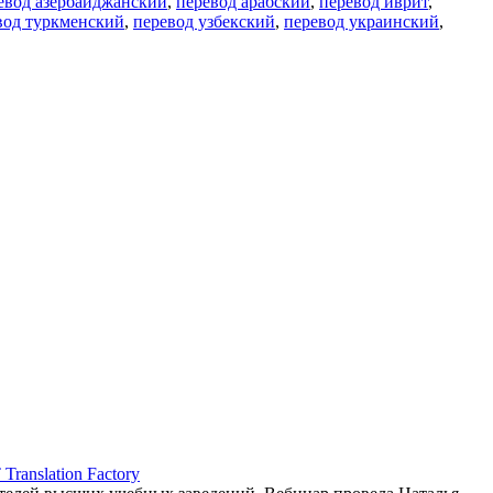
евод азербайджанский
,
перевод арабский
,
перевод иврит
,
вод туркменский
,
перевод узбекский
,
перевод украинский
,
ranslation Factory