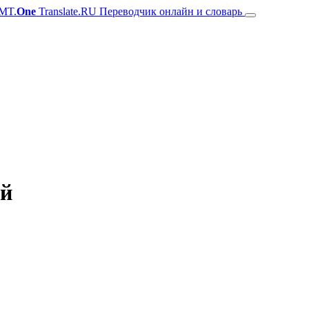
MT.
One
Translate.RU Переводчик онлайн и словарь
ий