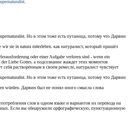
upernaturalist.
upernaturalist.
Но в этом тоже есть путаница, потому что Дарвин
wir sie in natura miterleben.
как
натуралист
, который пришёл
erausforderung oder einer Aufgabe verloren sind - wenn ein
t der Liebe Gottes.
а подсознание жаждет этих моментов
ует себя растворённым в своем ремесле,
натуралист
чувствует
upernaturalist.
Но в этом тоже есть путаница, потому что Дарвин
sen würden.
Дарвин был не понял иного смысла слова
употребления слов в одном языке и вариантов их перевода на
анных. Если вы обнаружили орфографическую, пунктуационную