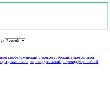
age
евод азербайджанский
,
перевод арабский
,
перевод иврит
,
вод туркменский
,
перевод узбекский
,
перевод украинский
,