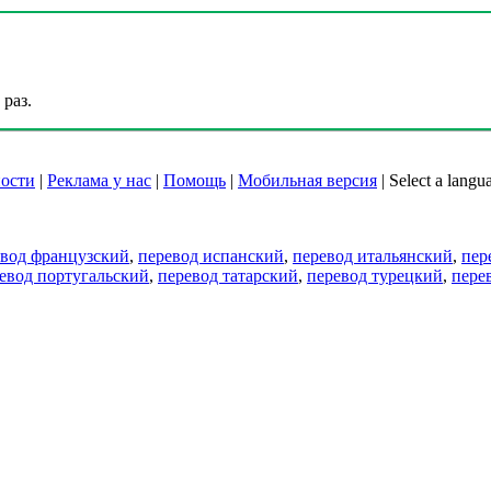
раз.
ости
|
Реклама у нас
|
Помощь
|
Мобильная версия
|
Select a langu
евод французский
,
перевод испанский
,
перевод итальянский
,
пер
евод португальский
,
перевод татарский
,
перевод турецкий
,
пере