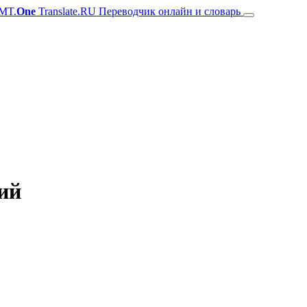
MT.
One
Translate.RU Переводчик онлайн и словарь
кий