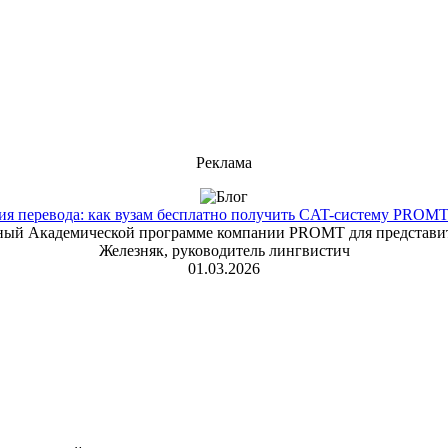
Реклама
 перевода: как вузам бесплатно получить CAT-систему PROMT T
енный Академической программе компании PROMT для представит
Железняк, руководитель лингвистич
01.03.2026