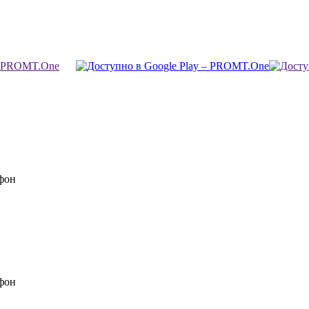
фон
фон