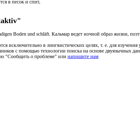
ся в песок и спит,
aktiv"
andigen Boden und schläft.
Кальмар ведет
ночной
образ жизни, поэт
ся исключительно в лингвистических целях, т. е. для изучения 
очников с помощью технологии поиска на основе двуязычных д
ию "Сообщить о проблеме" или
напишите нам