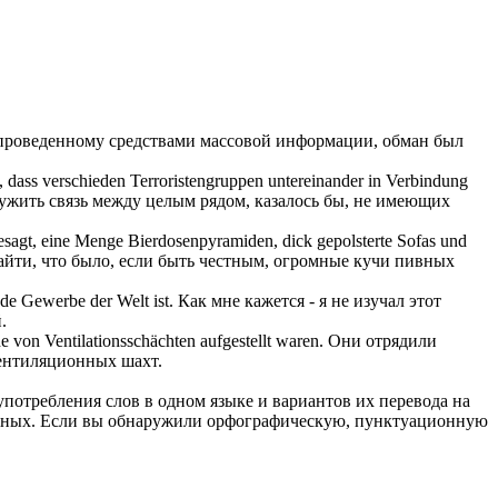
 проведенному средствами массовой информации, обман был
 dass verschieden Terroristengruppen untereinander in Verbindung
жить связь между целым рядом, казалось бы, не имеющих
h gesagt, eine Menge Bierdosenpyramiden, dick gepolsterte Sofas und
 найти, что было, если быть честным, огромные кучи пивных
nde Gewerbe der Welt ist.
Как мне кажется - я не изучал этот
.
e von Ventilationsschächten aufgestellt waren.
Они отрядили
вентиляционных шахт.
употребления слов в одном языке и вариантов их перевода на
анных. Если вы обнаружили орфографическую, пунктуационную