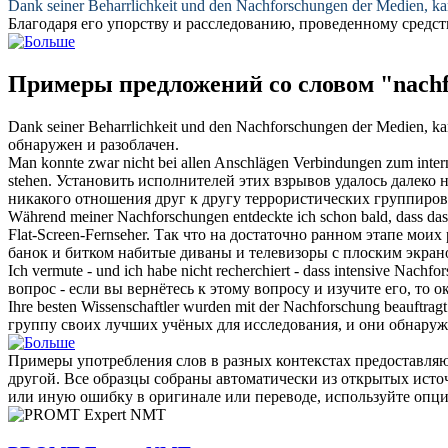
Dank seiner Beharrlichkeit und den
Nachforschungen
der Medien, ka
Благодаря его упорству и
расследованию
, проведенному средс
Примеры предложений со словом "nachf
Dank seiner Beharrlichkeit und den
Nachforschungen
der Medien, ka
обнаружен и разоблачен.
Man konnte zwar nicht bei allen Anschlägen Verbindungen zum inter
stehen.
Установить исполнителей этих взрывов удалось далеко н
никакого отношения друг к другу террористических группиров
Während meiner
Nachforschungen
entdeckte ich schon bald, dass das
Flat-Screen-Fernseher.
Так что на достаточно ранном этапе моих
банок и битком набитые диваны и телевизоры с плоским экран
Ich vermute - und ich habe nicht recherchiert - dass intensive
Nachfor
вопрос - если вы вернётесь к этому вопросу и изучите его, то 
Ihre besten Wissenschaftler wurden mit der
Nachforschung
beauftragt
группу своих лучших учёных для исследования, и они обнару
Примеры употребления слов в разных контекстах предоставляют
другой. Все образцы собраны автоматически из открытых ист
или иную ошибку в оригинале или переводе, используйте опц