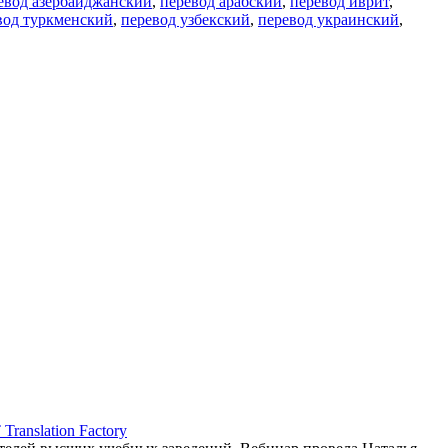
евод азербайджанский
,
перевод арабский
,
перевод иврит
,
вод туркменский
,
перевод узбекский
,
перевод украинский
,
ranslation Factory