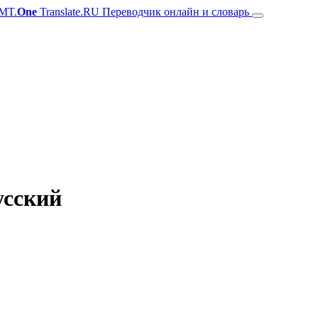
MT.
One
Translate.RU Переводчик онлайн и словарь
усский