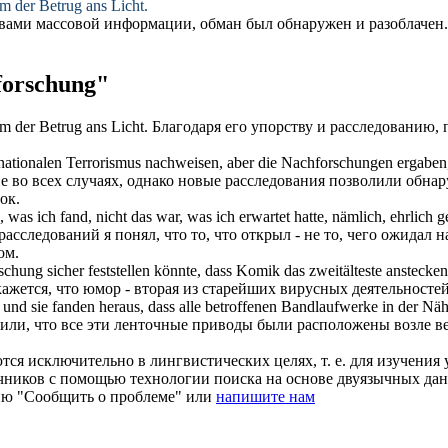
m der Betrug ans Licht.
твами массовой информации, обман был обнаружен и разоблачен.
orschung"
m der Betrug ans Licht.
Благодаря его упорству и
расследованию
,
nationalen Terrorismus nachweisen, aber die
Nachforschungen
ergaben,
е во всех случаях, однако новые
расследования
позволили обнару
ок.
, was ich fand, nicht das war, was ich erwartet hatte, nämlich, ehrlic
расследований
я понял, что то, что открыл - не то, чего ожидал
ом.
schung
sicher feststellen könnte, dass Komik das zweitälteste anstecke
окажется, что юмор - вторая из старейших вирусных деятельностей
 und sie fanden heraus, dass alle betroffenen Bandlaufwerke in der Näh
жили, что все эти ленточные приводы были расположены возле 
ся исключительно в лингвистических целях, т. е. для изучения 
очников с помощью технологии поиска на основе двуязычных д
ию "Сообщить о проблеме" или
напишите нам