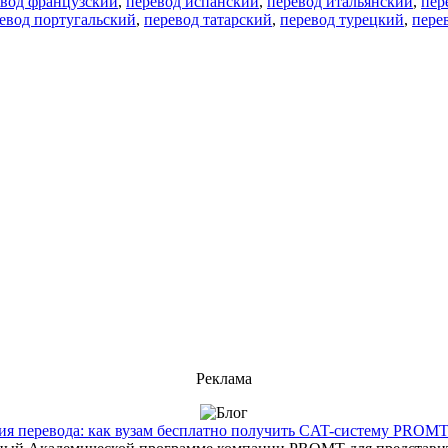
евод французский
,
перевод испанский
,
перевод итальянский
,
пер
евод португальский
,
перевод татарский
,
перевод турецкий
,
пере
Реклама
 перевода: как вузам бесплатно получить CAT-систему PROMT T