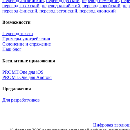
Перевод английский
,
перевод русский
,
перевод немецкий
,
пер
перевод казахский
,
перевод китайский
,
перевод корейский
,
пер
перевод финский
,
перевод эстонский
,
перевод японский
Возможности
Перевод текста
Примеры употребления
Склонение и спряжение
Наш блог
Бесплатные приложения
PROMT.One для iOS
PROMT.One для Android
Предложения
Для разработчиков
Цифровая эволюция