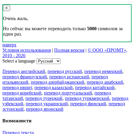
×
Очень жаль,
Но сейчас вы можете переводить только
5000
символов за
один раз.
наверх
Условия использования
|
Полная версия
|
© ООО «ПРОМТ»,
2010 - 2026
Select a language
Перевод английский
,
перевод русский
,
перевод немецкий
,
перевод французский
,
перевод испанский
,
перевод
итальянский
,
перевод азербайджанский
,
перевод арабский
,
перевод иврит
,
перевод казахский
,
перевод китайский
,
перевод корейский
,
перевод португальский
,
перевод
татарский
,
перевод турецкий
,
перевод туркменский
,
перевод
узбекский
,
перевод украинский
,
перевод финский
,
перевод
эстонский
,
перевод японский
Возможности
Перевод текста