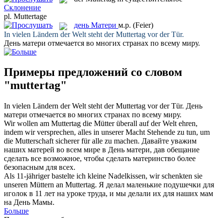
Склонение
pl.
Muttertage
день Матери
м.р.
(Feier)
In vielen Ländern der Welt steht der
Muttertag
vor der Tür.
День матери
отмечается во многих странах по всему миру.
Примеры предложений со словом
"muttertag"
In vielen Ländern der Welt steht der
Muttertag
vor der Tür.
День
матери
отмечается во многих странах по всему миру.
Wir wollen am
Muttertag
die Mütter überall auf der Welt ehren,
indem wir versprechen, alles in unserer Macht Stehende zu tun, um
die Mutterschaft sicherer für alle zu machen.
Давайте уважим
наших матерей во всем мире в
День матери
, дав обещание
сделать все возможное, чтобы сделать материнство более
безопасным для всех.
Als 11-jähriger bastelte ich kleine Nadelkissen, wir schenkten sie
unseren Müttern an
Muttertag
.
Я делал маленькие подушечки для
иголок в 11 лет на уроке труда, и мы делали их для наших мам
на День Мамы.
Больше