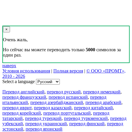
×
Очень жаль,
Но сейчас вы можете переводить только
5000
символов за
один раз.
наверх
Условия использования
|
Полная версия
|
© ООО «ПРОМТ»,
2010 - 2026
Select a language
Перевод английский
,
перевод русский
,
перевод немецкий
,
перевод французский
,
перевод испанский
,
перевод
итальянский
,
перевод азербайджанский
,
перевод арабский
,
перевод иврит
,
перевод казахский
,
перевод китайский
,
перевод корейский
,
перевод португальский
,
перевод
татарский
,
перевод турецкий
,
перевод туркменский
,
перевод
узбекский
,
перевод украинский
,
перевод финский
,
перевод
эстонский
,
перевод японский