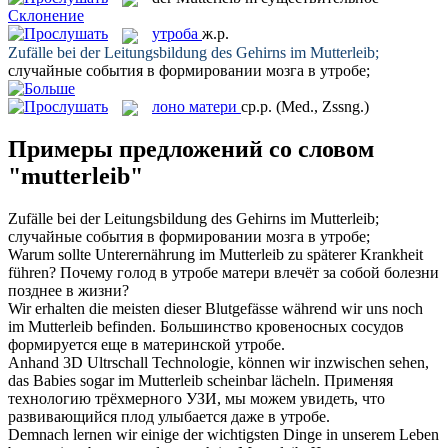
Склонение
утроба
ж.р.
Zufälle bei der Leitungsbildung des Gehirns im
Mutterleib
;
случайные события в формировании мозга в
утробе
;
лоно матери
ср.р.
(Med., Zssng.)
Примеры предложений со словом
"mutterleib"
Zufälle bei der Leitungsbildung des Gehirns im
Mutterleib
;
случайные события в формировании мозга в
утробе
;
Warum sollte Unterernährung im
Mutterleib
zu späterer Krankheit
führen?
Почему голод в
утробе
матери влечёт за собой болезни
позднее в жизни?
Wir erhalten die meisten dieser Blutgefässe während wir uns noch
im
Mutterleib
befinden.
Большинство кровеносных сосудов
формируется еще в материнской
утробе
.
Anhand 3D Ultrschall Technologie, können wir inzwischen sehen,
das Babies sogar im
Mutterleib
scheinbar lächeln.
Применяя
технологию трёхмерного УЗИ, мы можем увидеть, что
развивающийся плод улыбается даже в
утробе
.
Demnach lernen wir einige der wichtigsten Dinge in unserem Leben