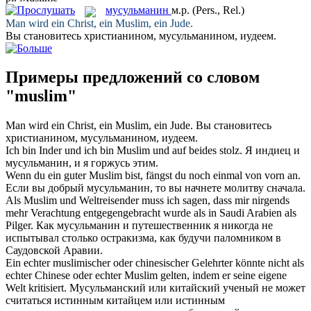
мусульманин
м.р.
(Pers., Rel.)
Man wird ein Christ, ein
Muslim
, ein Jude.
Вы становитесь христианином,
мусульманином
, иудеем.
Примеры предложений со словом
"muslim"
Man wird ein Christ, ein
Muslim
, ein Jude.
Вы становитесь
христианином,
мусульманином
, иудеем.
Ich bin Inder und ich bin
Muslim
und auf beides stolz.
Я индиец и
мусульманин
, и я горжусь этим.
Wenn du ein guter
Muslim
bist, fängst du noch einmal von vorn an.
Если вы добрый
мусульманин
, то вы начнете молитву сначала.
Als
Muslim
und Weltreisender muss ich sagen, dass mir nirgends
mehr Verachtung entgegengebracht wurde als in Saudi Arabien als
Pilger.
Как
мусульманин
и путешественник я никогда не
испытывал столько остракизма, как будучи паломником в
Саудовской Аравии.
Ein echter muslimischer oder chinesischer Gelehrter könnte nicht als
echter Chinese oder echter
Muslim
gelten, indem er seine eigene
Welt kritisiert.
Мусульманский или китайский ученый не может
считаться истинным китайцем или истинным