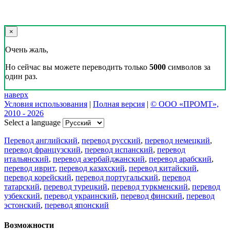
×
Очень жаль,
Но сейчас вы можете переводить только
5000
символов за
один раз.
наверх
Условия использования
|
Полная версия
|
© ООО «ПРОМТ»,
2010 - 2026
Select a language
Перевод английский
,
перевод русский
,
перевод немецкий
,
перевод французский
,
перевод испанский
,
перевод
итальянский
,
перевод азербайджанский
,
перевод арабский
,
перевод иврит
,
перевод казахский
,
перевод китайский
,
перевод корейский
,
перевод португальский
,
перевод
татарский
,
перевод турецкий
,
перевод туркменский
,
перевод
узбекский
,
перевод украинский
,
перевод финский
,
перевод
эстонский
,
перевод японский
Возможности