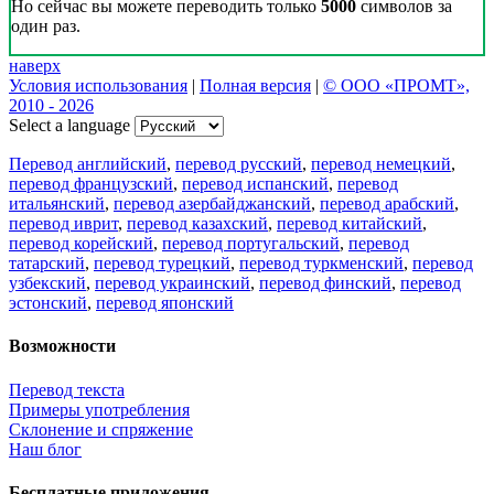
Но сейчас вы можете переводить только
5000
символов за
один раз.
наверх
Условия использования
|
Полная версия
|
© ООО «ПРОМТ»,
2010 - 2026
Select a language
Перевод английский
,
перевод русский
,
перевод немецкий
,
перевод французский
,
перевод испанский
,
перевод
итальянский
,
перевод азербайджанский
,
перевод арабский
,
перевод иврит
,
перевод казахский
,
перевод китайский
,
перевод корейский
,
перевод португальский
,
перевод
татарский
,
перевод турецкий
,
перевод туркменский
,
перевод
узбекский
,
перевод украинский
,
перевод финский
,
перевод
эстонский
,
перевод японский
Возможности
Перевод текста
Примеры употребления
Склонение и спряжение
Наш блог
Бесплатные приложения