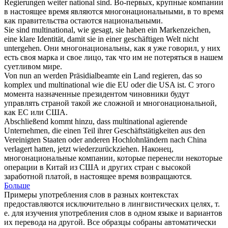
Regierungen weiter national sind.
Во-первых, крупные компании
в настоящее время являются
многонациональными
, в то время
как правительства остаются национальными.
Sie sind
multinational
, wie gesagt, sie haben ein Markenzeichen,
eine klare Identität, damit sie in einer geschäftigen Welt nicht
untergehen.
Они
многонациональны
, как я уже говорил, у них
есть своя марка и свое лицо, так что им не потеряться в нашем
суетливом мире.
Von nun an werden Präsidialbeamte ein Land regieren, das so
komplex und
multinational
wie die EU oder die USA ist.
С этого
момента назначенные президентом чиновники будут
управлять страной такой же сложной и
многонациональной
,
как ЕС или США.
Abschließend kommt hinzu, dass
multinational
agierende
Unternehmen, die einen Teil ihrer Geschäftstätigkeiten aus den
Vereinigten Staaten oder anderen Hochlohnländern nach China
verlagert hatten, jetzt wiederzurückziehen.
Наконец,
многонациональные
компании, которые перенесли некоторые
операции в Китай из США и других стран с высокой
заработной платой, в настоящее время возвращаются.
Больше
Примеры употребления слов в разных контекстах
предоставляются исключительно в лингвистических целях, т.
е. для изучения употребления слов в одном языке и вариантов
их перевода на другой. Все образцы собраны автоматически