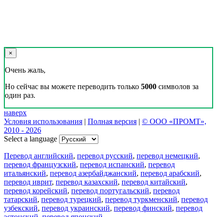
×
Очень жаль,
Но сейчас вы можете переводить только
5000
символов за
один раз.
наверх
Условия использования
|
Полная версия
|
© ООО «ПРОМТ»,
2010 - 2026
Select a language
Перевод английский
,
перевод русский
,
перевод немецкий
,
перевод французский
,
перевод испанский
,
перевод
итальянский
,
перевод азербайджанский
,
перевод арабский
,
перевод иврит
,
перевод казахский
,
перевод китайский
,
перевод корейский
,
перевод португальский
,
перевод
татарский
,
перевод турецкий
,
перевод туркменский
,
перевод
узбекский
,
перевод украинский
,
перевод финский
,
перевод
эстонский
,
перевод японский