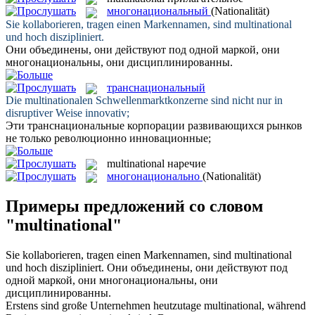
многонациональный
(Nationalität)
Sie kollaborieren, tragen einen Markennamen, sind
multinational
und hoch diszipliniert.
Они объединены, они действуют под одной маркой, они
многонациональны
, они дисциплинированны.
транснациональный
Die
multinationalen
Schwellenmarktkonzerne sind nicht nur in
disruptiver Weise innovativ;
Эти
транснациональные
корпорации развивающихся рынков
не только революционно инновационные;
multinational
наречие
многонационально
(Nationalität)
Примеры предложений со словом
"multinational"
Sie kollaborieren, tragen einen Markennamen, sind
multinational
und hoch diszipliniert.
Они объединены, они действуют под
одной маркой, они
многонациональны
, они
дисциплинированны.
Erstens sind große Unternehmen heutzutage
multinational
, während