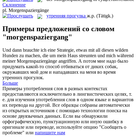
Склонение
pl.
Morgenspaziergänge
утренняя прогулка
ж.р.
(Tätigk.)
Примеры предложений со словом
"morgenspaziergang"
Und dann brauchte ich eine Strategie, etwas mit all diesen wilden
Hunden zu machen, die um mein Haus streunten und mich während
meiner
Morgenspaziergänge
angriffen.
А потом мне надо было
придумать какой-то способ отбиваться от диких собак,
окружавших мой дом и нападавших на меня во время
утренних прогулок
.
Больше
Примеры употребления слов в разных контекстах
предоставляются исключительно в лингвистических целях, т.
е. для изучения употребления слов в одном языке и вариантов
их перевода на другой. Все образцы собраны автоматически
из открытых источников с помощью технологии поиска на
основе двуязычных данных. Если вы обнаружили
орфографическую, пунктуационную или иную ошибку в
оригинале или переводе, используйте опцию "Сообщить о
проблеме" или
напишите нам