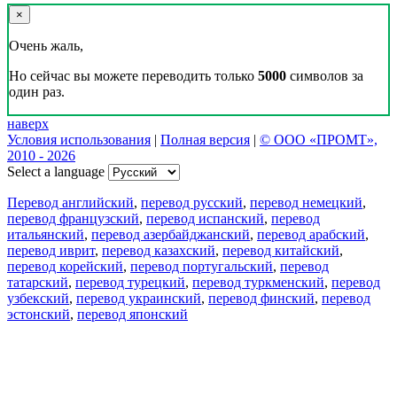
×
Очень жаль,
Но сейчас вы можете переводить только
5000
символов за
один раз.
наверх
Условия использования
|
Полная версия
|
© ООО «ПРОМТ»,
2010 - 2026
Select a language
Перевод английский
,
перевод русский
,
перевод немецкий
,
перевод французский
,
перевод испанский
,
перевод
итальянский
,
перевод азербайджанский
,
перевод арабский
,
перевод иврит
,
перевод казахский
,
перевод китайский
,
перевод корейский
,
перевод португальский
,
перевод
татарский
,
перевод турецкий
,
перевод туркменский
,
перевод
узбекский
,
перевод украинский
,
перевод финский
,
перевод
эстонский
,
перевод японский
Возможности
Перевод текста