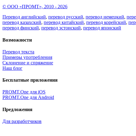
© ООО «ПРОМТ», 2010 - 2026
Перевод английский
,
перевод русский
,
перевод немецкий
,
пер
перевод казахский
,
перевод китайский
,
перевод корейский
,
пер
перевод финский
,
перевод эстонский
,
перевод японский
Возможности
Перевод текста
Примеры употребления
Склонение и спряжение
Наш блог
Бесплатные приложения
PROMT.One для iOS
PROMT.One для Android
Предложения
Для разработчиков