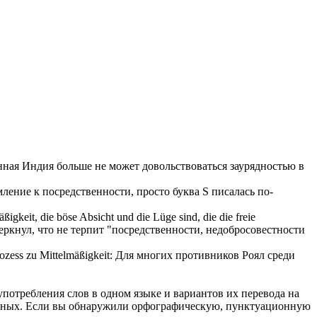
нная Индия больше не может довольствоваться
заурядностью
в
мление к
посредственности
, просто буква S писалась по-
äßigkeit
, die böse Absicht und die Lüge sind, die die freie
ркнул, что не терпит "
посредственности
, недобросовестности
rozess zu
Mittelmäßigkeit
:
Для многих противников Роял среди
употребления слов в одном языке и вариантов их перевода на
анных. Если вы обнаружили орфографическую, пунктуационную