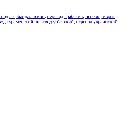
евод азербайджанский
,
перевод арабский
,
перевод иврит
,
вод туркменский
,
перевод узбекский
,
перевод украинский
,