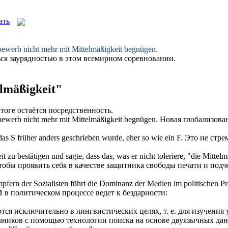
tbewerb nicht mehr mit
Mittelmäßigkeit
begnügen.
ься
заурядностью
в этом всемирном соревновании.
lmäßigkeit"
тоге остаётся
посредственность
.
tbewerb nicht mehr mit
Mittelmäßigkeit
begnügen.
Новая глобализова
das S früher anders geschrieben wurde, eher so wie ein F.
Это не стре
it zu bestätigen und sagte, dass das, was er nicht toleriere, "die
Mittelm
тобы проявить себя в качестве защитника свободы печати и подче
pfern der Sozialisten führt die Dominanz der Medien im politischen P
в политическом процессе ведет к бездарности:
ся исключительно в лингвистических целях, т. е. для изучения 
очников с помощью технологии поиска на основе двуязычных д