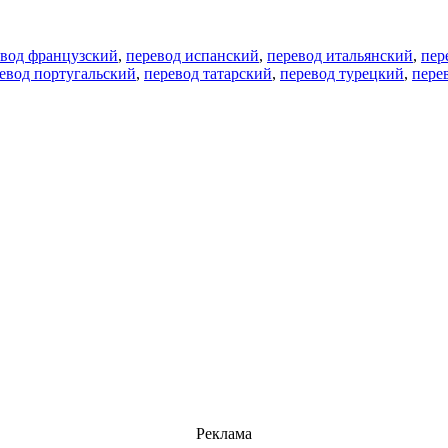
евод французский
,
перевод испанский
,
перевод итальянский
,
пер
евод португальский
,
перевод татарский
,
перевод турецкий
,
пере
Реклама