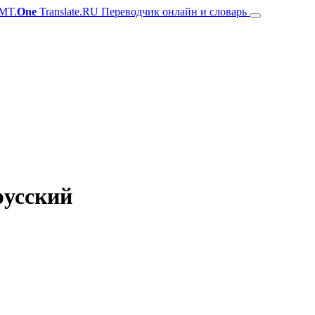
MT.
One
Translate.RU Переводчик онлайн и словарь
русский