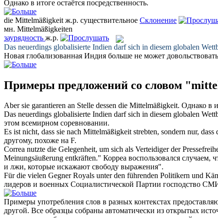
Однако в итоге остаётся
посредственность
.
die
Mittelmäßigkeit
ж.р.
существительное
Склонение
мн.
Mittelmäßigkeiten
заурядность
ж.р.
Das neuerdings globalisierte Indien darf sich in diesem globalen Wet
Новая глобализованная Индия больше не может довольствоват
Примеры предложений со словом "mitte
Aber sie garantieren an Stelle dessen die
Mittelmäßigkeit
.
Однако в и
Das neuerdings globalisierte Indien darf sich in diesem globalen Wet
этом всемирном соревновании.
Es ist nicht, dass sie nach
Mittelmäßigkeit
strebten, sondern nur, dass 
другому, похоже на F.
Correa nutzte die Gelegenheit, um sich als Verteidiger der Pressefreihe
Meinungsäußerung entkräften."
Корреа воспользовался случаем, ч
и лжи, которые искажают свободу выражения".
Für die vielen Gegner Royals unter den führenden Politikern und Käm
лидеров и военных Социалистической Партии господство СМИ 
Примеры употребления слов в разных контекстах предоставляют
другой. Все образцы собраны автоматически из открытых ист