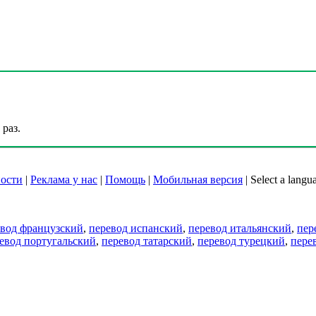
раз.
ости
|
Реклама у нас
|
Помощь
|
Мобильная версия
|
Select a langu
евод французский
,
перевод испанский
,
перевод итальянский
,
пер
евод португальский
,
перевод татарский
,
перевод турецкий
,
пере