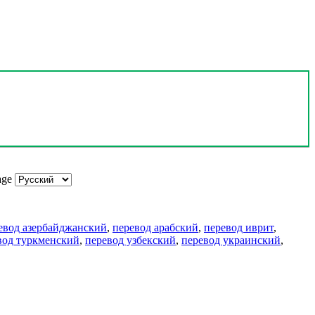
age
евод азербайджанский
,
перевод арабский
,
перевод иврит
,
вод туркменский
,
перевод узбекский
,
перевод украинский
,