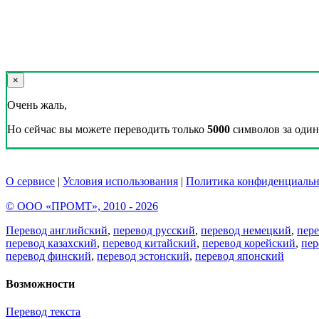
×
Очень жаль,
Но сейчас вы можете переводить только
5000
символов за один 
О сервисе
|
Условия использования
|
Политика конфиденциальн
© ООО «ПРОМТ», 2010 - 2026
Перевод английский
,
перевод русский
,
перевод немецкий
,
пер
перевод казахский
,
перевод китайский
,
перевод корейский
,
пер
перевод финский
,
перевод эстонский
,
перевод японский
Возможности
Перевод текста