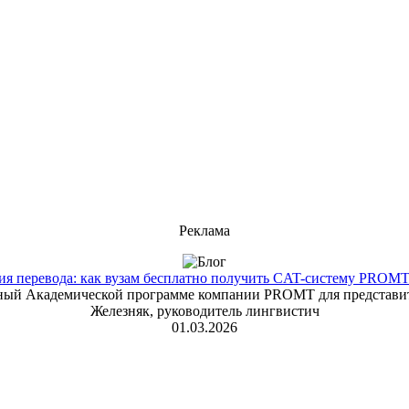
Реклама
 перевода: как вузам бесплатно получить CAT-систему PROMT T
енный Академической программе компании PROMT для представит
Железняк, руководитель лингвистич
01.03.2026