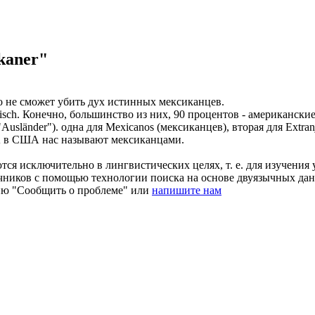
kaner"
о не сможет убить дух истинных
мексиканцев
.
isch.
Конечно, большинство из них, 90 процентов - американски
("Ausländer").
одна для Mexicanos (
мексиканцев
), вторая для Extra
 в США нас называют
мексиканцами
.
ся исключительно в лингвистических целях, т. е. для изучения 
очников с помощью технологии поиска на основе двуязычных д
ию "Сообщить о проблеме" или
напишите нам