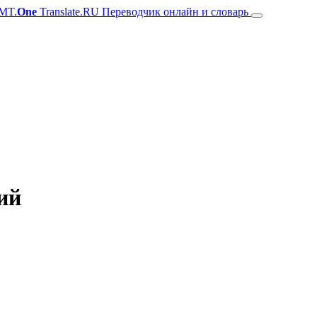
MT.
One
Translate.RU Переводчик онлайн и словарь
ий