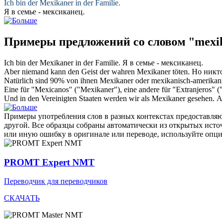
Ich bin der
Mexikaner
in der Familie.
Я в семье -
мексиканец
.
Примеры предложений со словом "mexi
Ich bin der
Mexikaner
in der Familie.
Я в семье -
мексиканец
.
Aber niemand kann den Geist der wahren
Mexikaner
töten.
Но никт
Natürlich sind 90% von ihnen
Mexikaner
oder mexikanisch-amerikan
Eine für "Mexicanos" ("
Mexikaner
"), eine andere für "Extranjeros" 
Und in den Vereinigten Staaten werden wir als
Mexikaner
gesehen.
А
Примеры употребления слов в разных контекстах предоставляют
другой. Все образцы собраны автоматически из открытых ист
или иную ошибку в оригинале или переводе, используйте опц
PROMT Expert NMT
Переводчик для переводчиков
СКАЧАТЬ