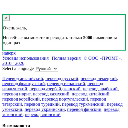
×
Очень жаль,
Но сейчас вы можете переводить только
5000
символов за
один раз.
наверх
Условия использования
|
Полная версия
|
© ООО «ПРОМТ»,
2010 - 2026
Select a language
Перевод английский
,
перевод русский
,
перевод немецкий
,
перевод французский
,
перевод испанский
,
перевод
итальянский
,
перевод азербайджанский
,
перевод арабский
,
перевод иврит
,
перевод казахский
,
перевод китайский
,
перевод корейский
,
перевод португальский
,
перевод
татарский
,
перевод турецкий
,
перевод туркменский
,
перевод
узбекский
,
перевод украинский
,
перевод финский
,
перевод
эстонский
,
перевод японский
Возможности