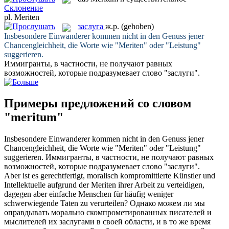
Склонение
pl.
Meriten
заслуга
ж.р.
(gehoben)
Insbesondere Einwanderer kommen nicht in den Genuss jener
Chancengleichheit, die Worte wie "
Meriten
" oder "Leistung"
suggerieren.
Иммигранты, в частности, не получают равных
возможностей, которые подразумевает слово "
заслуги
".
Примеры предложений со словом
"meritum"
Insbesondere Einwanderer kommen nicht in den Genuss jener
Chancengleichheit, die Worte wie "
Meriten
" oder "Leistung"
suggerieren.
Иммигранты, в частности, не получают равных
возможностей, которые подразумевает слово "
заслуги
".
Aber ist es gerechtfertigt, moralisch kompromittierte Künstler und
Intellektuelle aufgrund der
Meriten
ihrer Arbeit zu verteidigen,
dagegen aber einfache Menschen für häufig weniger
schwerwiegende Taten zu verurteilen?
Однако можем ли мы
оправдывать морально скомпрометированных писателей и
мыслителей их
заслугами
в своей области, и в то же время