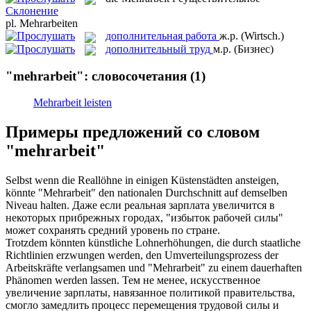
Склонение
pl.
Mehrarbeiten
дополнительная работа
ж.р.
(Wirtsch.)
дополнительный труд
м.р.
(Бизнес)
"mehrarbeit": словосочетания
(1)
Mehrarbeit leisten
Примеры предложений со словом
"mehrarbeit"
Selbst wenn die Reallöhne in einigen Küstenstädten ansteigen,
könnte "
Mehrarbeit
" den nationalen Durchschnitt auf demselben
Niveau halten.
Даже если реальная зарплата увеличится в
некоторых прибрежных городах, "избыток рабочей силы"
может сохранять средний уровень по стране.
Trotzdem könnten künstliche Lohnerhöhungen, die durch staatliche
Richtlinien erzwungen werden, den Umverteilungsprozess der
Arbeitskräfte verlangsamen und "
Mehrarbeit
" zu einem dauerhaften
Phänomen werden lassen.
Тем не менее, искусственное
увеличение зарплаты, навязанное политикой правительства,
смогло замедлить процесс перемещения трудовой силы и