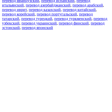
перевод французский
,
перевод испанский
,
перевод
итальянский
,
перевод азербайджанский
,
перевод арабский
,
перевод иврит
,
перевод казахский
,
перевод китайский
,
перевод корейский
,
перевод португальский
,
перевод
татарский
,
перевод турецкий
,
перевод туркменский
,
перевод
узбекский
,
перевод украинский
,
перевод финский
,
перевод
эстонский
,
перевод японский
Возможности
Перевод текста
Примеры употребления
Склонение и спряжение
Наш блог
Бесплатные приложения
PROMT.One для iOS
PROMT.One для Android
Предложения
Для разработчиков