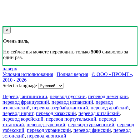
×
Очень жаль,
Но сейчас вы можете переводить только
5000
символов за
один раз.
наверх
Условия использования
|
Полная версия
|
© ООО «ПРОМТ»,
2010 - 2026
Select a language
Перевод английский
,
перевод русский
,
перевод немецкий
,
перевод французский
,
перевод испанский
,
перевод
итальянский
,
перевод азербайджанский
,
перевод арабский
,
перевод иврит
,
перевод казахский
,
перевод китайский
,
перевод корейский
,
перевод португальский
,
перевод
татарский
,
перевод турецкий
,
перевод туркменский
,
перевод
узбекский
,
перевод украинский
,
перевод финский
,
перевод
эстонский
,
перевод японский