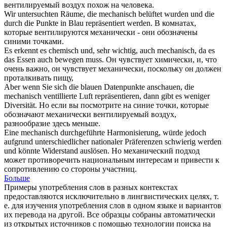
вентилируемый воздух похож на человека.
Wir untersuchten Räume, die
mechanisch
belüftet wurden und die
durch die Punkte in Blau repräsentiert werden.
В комнатах,
которые вентилируются
механически
- они обозначены
синими точками.
Es erkennt es chemisch und, sehr wichtig, auch
mechanisch
, da es
das Essen auch bewegen muss.
Он чувствует химически, и, что
очень важно, он чувствует
механически
, поскольку он должен
проталкивать пищу,
Aber wenn Sie sich die blauen Datenpunkte anschauen, die
mechanisch
ventillierte Luft repräsentieren, dann gibt es weniger
Diversität.
Но если вы посмотрите на синие точки, которые
обозначают
механически
вентилируемый воздух,
разнообразие здесь меньше.
Eine
mechanisch
durchgeführte Harmonisierung, würde jedoch
aufgrund unterschiedlicher nationaler Präferenzen schwierig werden
und könnte Widerstand auslösen.
Но
механический
подход
может противоречить национальным интересам и привести к
сопротивлению со стороны участниц.
Больше
Примеры употребления слов в разных контекстах
предоставляются исключительно в лингвистических целях, т.
е. для изучения употребления слов в одном языке и вариантов
их перевода на другой. Все образцы собраны автоматически
из открытых источников с помощью технологии поиска на