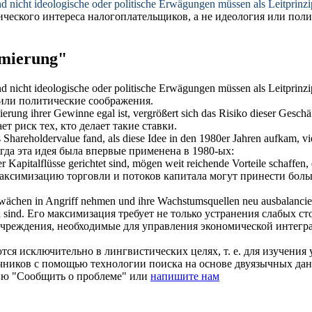
nd nicht ideologische oder politische Erwägungen müssen als Leitprinzi
ческого интереса налогоплательщиков, а не идеология или пол
mierung"
nd nicht ideologische oder politische Erwägungen müssen als Leitprinzi
 или политические соображения.
ierung
ihrer Gewinne egal ist, vergrößert sich das Risiko dieser Geschä
т риск тех, кто делает такие ставки.
 Shareholdervalue fand, als diese Idee in den 1980er Jahren aufkam, v
гда эта идея была впервые применена в 1980-ых:
 Kapitalflüsse gerichtet sind, mögen weit reichende Vorteile schaffen
аксимизацию
торговли и потоков капитала могут принести боль
chwächen in Angriff nehmen und ihre Wachstumsquellen neu ausbalanciere
 sind.
Его
максимизация
требует не только устранения слабых ст
учреждения, необходимые для управления экономической интегр
ся исключительно в лингвистических целях, т. е. для изучения 
очников с помощью технологии поиска на основе двуязычных д
ию "Сообщить о проблеме" или
напишите нам