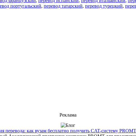
евод французский
,
перевод испанский
,
перевод итальянский
,
пер
евод португальский
,
перевод татарский
,
перевод турецкий
,
пере
Реклама
 перевода: как вузам бесплатно получить CAT-систему PROMT T