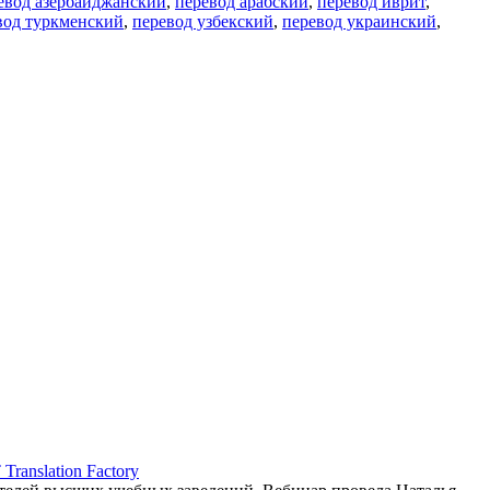
евод азербайджанский
,
перевод арабский
,
перевод иврит
,
вод туркменский
,
перевод узбекский
,
перевод украинский
,
ranslation Factory