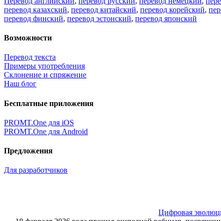
Перевод английский
,
перевод русский
,
перевод немецкий
,
пер
перевод казахский
,
перевод китайский
,
перевод корейский
,
пер
перевод финский
,
перевод эстонский
,
перевод японский
Возможности
Перевод текста
Примеры употребления
Склонение и спряжение
Наш блог
Бесплатные приложения
PROMT.One для iOS
PROMT.One для Android
Предложения
Для разработчиков
Цифровая эволюция