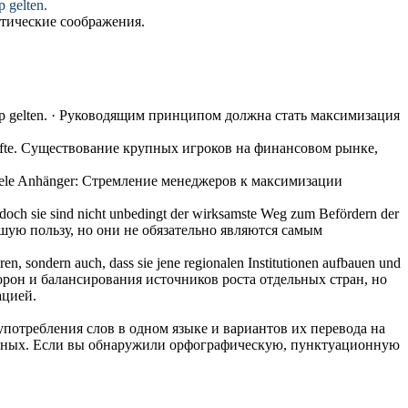
p gelten.
итические соображения.
p gelten.
· Руководящим принципом должна стать
максимизация
fte.
Существование крупных игроков на финансовом рынке,
iele Anhänger:
Стремление менеджеров к
максимизации
, doch sie sind nicht unbedingt der wirksamste Weg zum Befördern der
шую пользу, но они не обязательно являются самым
n, sondern auch, dass sie jene regionalen Institutionen aufbauen und
орон и балансирования источников роста отдельных стран, но
ацией.
употребления слов в одном языке и вариантов их перевода на
анных. Если вы обнаружили орфографическую, пунктуационную