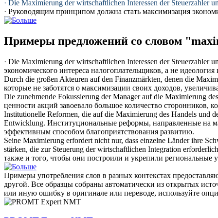
· Die
Maximierung
der wirtschaftlichen Interessen der Steuerzahler u
· Руководящим принципом должна стать
максимизация
экономи
Примеры предложений со словом "maxi
· Die
Maximierung
der wirtschaftlichen Interessen der Steuerzahler u
экономического интереса налогоплательщиков, а не идеология
Durch die großen Akteuren auf den Finanzmärkten, denen die
Maxim
которые не заботятся о
максимизации
своих доходов, увеличивае
Die zunehmende Fokussierung der Manager auf die
Maximierung
des
ценности акций завоевало большое количество сторонников, ко
Institutionelle Reformen, die auf die
Maximierung
des Handels und der
Entwicklung.
Институциональные реформы, направленные на
м
эффективным способом благоприятствования развитию.
Seine
Maximierung
erfordert nicht nur, dass einzelne Länder ihre S
stärken, die zur Steuerung der wirtschaftlichen Integration erforderlich
также и того, чтобы они построили и укрепили региональные 
Примеры употребления слов в разных контекстах предоставляют
другой. Все образцы собраны автоматически из открытых ист
или иную ошибку в оригинале или переводе, используйте опц