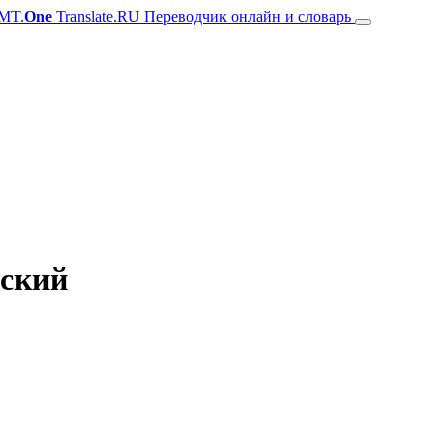
MT.
One
Translate.RU Переводчик онлайн и словарь
сский