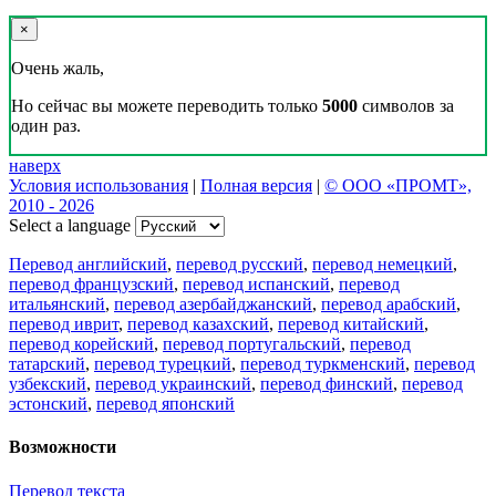
×
Очень жаль,
Но сейчас вы можете переводить только
5000
символов за
один раз.
наверх
Условия использования
|
Полная версия
|
© ООО «ПРОМТ»,
2010 - 2026
Select a language
Перевод английский
,
перевод русский
,
перевод немецкий
,
перевод французский
,
перевод испанский
,
перевод
итальянский
,
перевод азербайджанский
,
перевод арабский
,
перевод иврит
,
перевод казахский
,
перевод китайский
,
перевод корейский
,
перевод португальский
,
перевод
татарский
,
перевод турецкий
,
перевод туркменский
,
перевод
узбекский
,
перевод украинский
,
перевод финский
,
перевод
эстонский
,
перевод японский
Возможности
Перевод текста