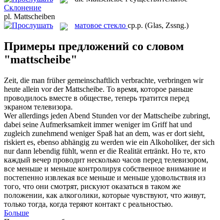
Склонение
pl.
Mattscheiben
матовое стекло
ср.р.
(Glas, Zssng.)
Примеры предложений со словом
"mattscheibe"
Zeit, die man früher gemeinschaftlich verbrachte, verbringen wir
heute allein vor der
Mattscheibe
.
То время, которое раньше
проводилось вместе в обществе, теперь тратится перед
экраном телевизора.
Wer allerdings jeden Abend Stunden vor der
Mattscheibe
zubringt,
dabei seine Aufmerksamkeit immer weniger im Griff hat und
zugleich zunehmend weniger Spaß hat an dem, was er dort sieht,
riskiert es, ebenso abhängig zu werden wie ein Alkoholiker, der sich
nur dann lebendig fühlt, wenn er die Realität ertränkt.
Но те, кто
каждый вечер проводит несколько часов перед телевизором,
все меньше и меньше контролируя собственное внимание и
постепенно извлекая все меньше и меньше удовольствия из
того, что они смотрят, рискуют оказаться в таком же
положении, как алкоголики, которые чувствуют, что живут,
только тогда, когда теряют контакт с реальностью.
Больше