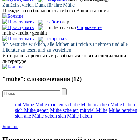
Zunächst vielen Dank für Ihre
Mühe
Прежде всего большое спасибо за Ваши
старания
забота
ж.р.
mühen
глагол
Спряжение
mühte / müht / gemüht
стараться
Ich versuche wirklich, alle
Mühen
auf mich zu nehmen und alle
Literatur zu lesen und zu verstehen.
Я
стараюсь
прочитать и разобраться во всей специальной
литературе.
"mühe": словосочетания
(12)
mit Mühe
Mühe machen
sich die Mühe machen
Mühe haben
sich Mühe geben
Mühe scheuen
mit viel Mühe
Mühe bereiten
sich alle Mühe geben
sich Mühe haben
Больше
Примеры предложений со словом