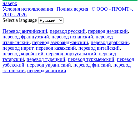
наверх
Условия использования
|
Полная версия
|
© ООО «ПРОМТ»,
2010 - 2026
Select a language
Перевод английский
,
перевод русский
,
перевод немецкий
,
перевод французский
,
перевод испанский
,
перевод
итальянский
,
перевод азербайджанский
,
перевод арабский
,
перевод иврит
,
перевод казахский
,
перевод китайский
,
перевод корейский
,
перевод португальский
,
перевод
татарский
,
перевод турецкий
,
перевод туркменский
,
перевод
узбекский
,
перевод украинский
,
перевод финский
,
перевод
эстонский
,
перевод японский
Возможности
Перевод текста
Примеры употребления
Склонение и спряжение
Наш блог
Бесплатные приложения
PROMT.One для iOS