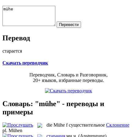
Перевод
старается
Скачать переводчик
Переводчик, Словарь и Разговорник,
20+ языков, избранные переводы.
Словарь: "mühe" - переводы и
примеры
die
Mühe
f
существительное
Склонение
pl.
Mühen
старания
мн.ч.
(Anstrengung)