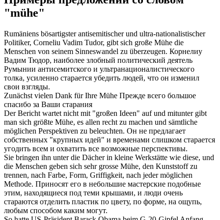
"mühe"
Rumäniens bösartigster antisemitischer und ultra-nationalistischer
Politiker, Corneliu Vadim Tudor, gibt sich große
Mühe
die
Menschen von seinem Sinneswandel zu überzeugen.
Корнелиу
Вадим Тюдор, наиболее злобный политический деятель
Румынии антисемитского и ультранационалистического
толка, усиленно
старается
убедить людей, что он изменил
свои взгляды.
Zunächst vielen Dank für Ihre
Mühe
Прежде всего большое
спасибо за Ваши
старания
Der Bericht wartet nicht mit "großen Ideen" auf und mitunter gibt
man sich größte
Mühe
, es allen recht zu machen und sämtliche
möglichen Perspektiven zu beleuchten.
Он не предлагает
собственных "крупных идей" и временами слишком
старается
угодить всем и охватить все возможные перспективы.
Sie bringen ihn unter die Dächer in kleine Werkstätte wie diese, und
die Menschen geben sich sehr grosse
Mühe
, den Kunststoff zu
trennen, nach Farbe, Form, Griffigkeit, nach jeder möglichen
Methode.
Приносят его в небольшие мастерские подобные
этим, находящиеся под теми крышами, и люди очень
стараются
отделить пластик по цвету, по форме, на ощупь,
любым способом каким могут.
So hatte US-Präsident Barack Obama beim G-20-Gipfel Anfang