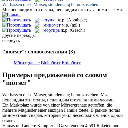
Wir hassen diese
Mörser
, stundenlang herumzustehen.
Мы ненавидим эти
ступы
, ненавидим стоять за ними часами.
ступка
ж.р.
(Apotheke)
миномет
м.р.
(mil.)
мортира
ж.р.
(Gesch.)
другие переводы
1
свернуть
"mörser": словосочетания
(3)
Mörsergranate
Bleimörser
Erdmörser
Примеры предложений со словом
"mörser"
Wir hassen diese
Mörser
, stundenlang herumzustehen.
Мы
ненавидим эти
ступы
, ненавидим стоять за ними часами.
Ein Marktplatz wurde von einer
Mörsergranate
getroffen, die
mehrere Mitglieder einer einzigen Familie tötete.
В рынок попал
миномётный снаряд, который убил нескольких членов одной
семьи.
Hamas und andere Kämpfer in Gaza feuerten 4.591 Raketen und