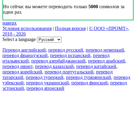
Но сейчас вы можете переводить только
5000
символов за
один раз.
наверх
Условия использования
|
Полная версия
|
© ООО «ПРОМТ»,
2010 - 2026
Select a language
Перевод английский
,
перевод русский
,
перевод немецкий
,
перевод французский
,
перевод испанский
,
перевод
итальянский
,
перевод азербайджанский
,
перевод арабский
,
перевод иврит
,
перевод казахский
,
перевод китайский
,
перевод корейский
,
перевод португальский
,
перевод
татарский
,
перевод турецкий
,
перевод туркменский
,
перевод
узбекский
,
перевод украинский
,
перевод финский
,
перевод
эстонский
,
перевод японский
Возможности
Перевод текста
Примеры употребления
Склонение и спряжение
Наш блог