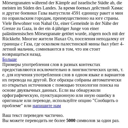
Mörsergranaten
während der Kämpfe auf israelische Städte ab, die
meisten im Süden des Landes.
За время боевых действий Хамас
и другие боевики Газы выпустили 4591 единицу ракет и мин
по израильским городам, преимущественно на юге страны.
Viele Bewohner von Nahal Oz, einer Gemeinde in der Nähe der
Grenze zu Gaza, in der ein 4-jähriger Junge von einer
palästinensischen
Mörsergranate
getötet wurde, zögern noch mit der
Rückkehr.
Многие жители Нахал Оз, поселения неподалеку от
границы с Газа, где осколком палестинской мины был убит 4-
летний мальчик, сомневаются в том, что им стоит
возвращаться назад.
Больше
Примеры употребления слов в разных контекстах
предоставляются исключительно в лингвистических целях, т.
е. для изучения употребления слов в одном языке и вариантов
их перевода на другой. Все образцы собраны автоматически
из открытых источников с помощью технологии поиска на
основе двуязычных данных. Если вы обнаружили
орфографическую, пунктуационную или иную ошибку в
оригинале или переводе, используйте опцию "Сообщить о
проблеме" или
напишите нам
Ваш текст переведен частично.
Вы можете переводить не более
5000
символов за один раз.