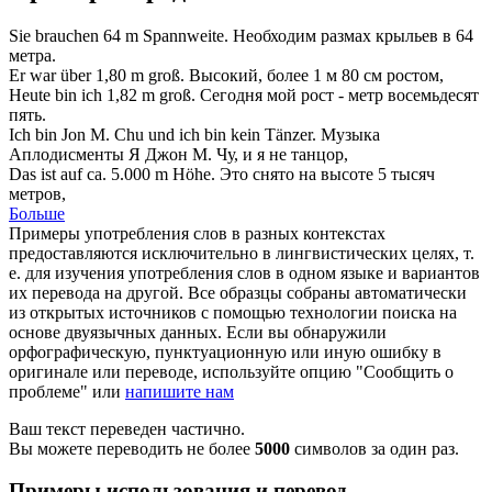
Sie brauchen 64
m
Spannweite.
Необходим размах крыльев в 64
метра
.
Er war über 1,80
m
groß.
Высокий, более 1
м
80 см ростом,
Heute bin ich 1,82
m
groß.
Сегодня мой рост -
метр
восемьдесят
пять.
Ich bin Jon
M
. Chu und ich bin kein Tänzer.
Музыка
Аплодисменты Я Джон
М
. Чу, и я не танцор,
Das ist auf ca. 5.000
m
Höhe.
Это снято на высоте 5 тысяч
метров
,
Больше
Примеры употребления слов в разных контекстах
предоставляются исключительно в лингвистических целях, т.
е. для изучения употребления слов в одном языке и вариантов
их перевода на другой. Все образцы собраны автоматически
из открытых источников с помощью технологии поиска на
основе двуязычных данных. Если вы обнаружили
орфографическую, пунктуационную или иную ошибку в
оригинале или переводе, используйте опцию "Сообщить о
проблеме" или
напишите нам
Ваш текст переведен частично.
Вы можете переводить не более
5000
символов за один раз.
Примеры использования и перевод