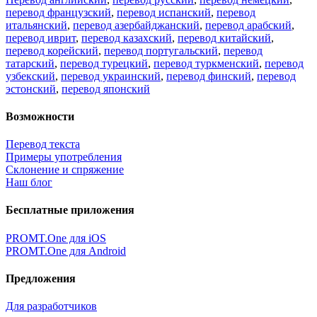
перевод французский
,
перевод испанский
,
перевод
итальянский
,
перевод азербайджанский
,
перевод арабский
,
перевод иврит
,
перевод казахский
,
перевод китайский
,
перевод корейский
,
перевод португальский
,
перевод
татарский
,
перевод турецкий
,
перевод туркменский
,
перевод
узбекский
,
перевод украинский
,
перевод финский
,
перевод
эстонский
,
перевод японский
Возможности
Перевод текста
Примеры употребления
Склонение и спряжение
Наш блог
Бесплатные приложения
PROMT.One для iOS
PROMT.One для Android
Предложения
Для разработчиков