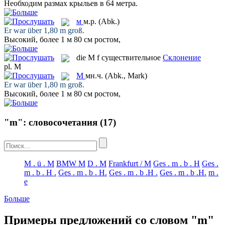
Необходим размах крыльев в 64
метра
.
м
м.р.
(Abk.)
Er war über 1,80
m
groß.
Высокий, более 1
м
80 см ростом,
die
M
f
существительное
Склонение
pl.
M
М
мн.ч.
(Abk., Mark)
Er war über 1,80
m
groß.
Высокий, более 1
м
80 см ростом,
"m": словосочетания
(17)
M . ü . M
BMW M
D . M
Frankfurt / M
Ges . m . b . H
Ges .
m . b . H .
Ges . m . b . H.
Ges . m . b .H .
Ges . m . b .H.
m .
e
Больше
Примеры предложений со словом "m"