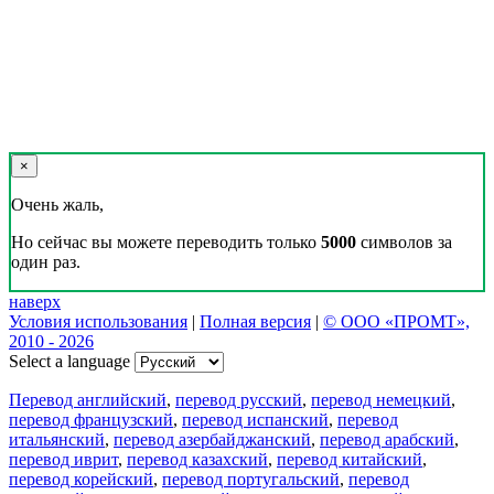
×
Очень жаль,
Но сейчас вы можете переводить только
5000
символов за
один раз.
наверх
Условия использования
|
Полная версия
|
© ООО «ПРОМТ»,
2010 - 2026
Select a language
Перевод английский
,
перевод русский
,
перевод немецкий
,
перевод французский
,
перевод испанский
,
перевод
итальянский
,
перевод азербайджанский
,
перевод арабский
,
перевод иврит
,
перевод казахский
,
перевод китайский
,
перевод корейский
,
перевод португальский
,
перевод