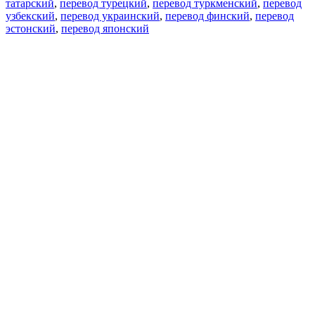
татарский
,
перевод турецкий
,
перевод туркменский
,
перевод
узбекский
,
перевод украинский
,
перевод финский
,
перевод
эстонский
,
перевод японский
Возможности
Перевод текста
Примеры употребления
Склонение и спряжение
Наш блог
Бесплатные приложения
PROMT.One для iOS
PROMT.One для Android
Предложения
Для разработчиков
Копировать текст
Копировать перевод
Сообщить о проблеме