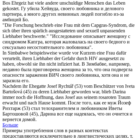
Bos Ehrgeiz hat viele andere unschuldige Menschen das Leben
gekostet.
Гу убила Хейвуда, своего
любовника
и делового
партнера, а много других невинных людей погибло из-за
амбиций Бо.
"Die Forschung beschrieb eine Frau mit dem Capgras-Syndrom, die
sich über ihren spärlich ausgestatteten und sexuell unpassenden
Liebhaber
beschwerte."
"Исследование описывает женщину с
синдромом Капгра, которая жаловалась на своего бедного и
сексуально несостоятельного
любовника
".
In Simbabwe beispielsweise wurde vor Kurzem eine Frau dafür
verurteilt, ihren
Liebhaber
der Gefahr durch HIV ausgesetzt zu
haben, obwohl sie ihn nicht infiziert hat.
В Зимбабве, например,
недавно была приговорена женщина за то, что она подвергла
опасности заражения ВИЧ своего
любовника
, хотя она и не
заразила его.
Nachdem ihr Ehegatte Josef Rychtář (53) vom Beschützer von Iveta
Bartošová (45) zu deren
Liebhaber
geworden war, blieb Darina
immer noch die Hoffnung, dass Josef aus seinem rosaroten Traum
erwacht und nach Hause kommt.
После того, как ее муж Йозеф
Рихтарж (53) стал телохранителем и
любовником
Иветы
Бартошовой (45), Дарина все еще надеялась, что он очнется и
вернется домой.
Больше
Примеры употребления слов в разных контекстах
предоставляются исключительно в лингвистических целях, т.