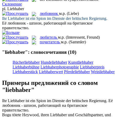
Склонение
pl.
Liebhaber
любовник
м.р.
(Liebe)
Ihr
Liebhaber
ist ein Spion im Dienste der britischen Regierung.
Её
любовник
- шпион, работающий на британское
правительство.
любитель
м.р.
(Interessent, Freund)
почитатель
м.р.
(Sammler)
"liebhaber": словосочетания
(10)
Bücherliebhaber
Hundeliebhaber
Kunstliebhaber
Liebhaberbühne
Liebhaberphotographie
Liebhaberpreis
Liebhaberstück
Liebhaberwert
Pferdeliebhaber
Weinliebhaber
Примеры предложений со словом
"liebhaber"
Ihr
Liebhaber
ist ein Spion im Dienste der britischen Regierung.
Её
любовник
- шпион, работающий на британское
правительство.
Bogu tötete Heywood, ihren
Liebhaber
und Geschäftspartner, und