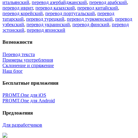
итальянский
,
перевод азербайджанский
,
перевод арабский
,
перевод иврит
,
перевод казахский
,
перевод китайский
,
перевод корейский
,
перевод португальский
,
перевод
татарский
,
перевод турецкий
,
перевод туркменский
,
перевод
узбекский
,
перевод украинский
,
перевод финский
,
перевод
эстонский
,
перевод японский
Возможности
Перевод текста
Примеры употребления
Склонение и спряжение
Наш блог
Бесплатные приложения
PROMT.One для iOS
PROMT.One для Android
Предложения
Для разработчиков