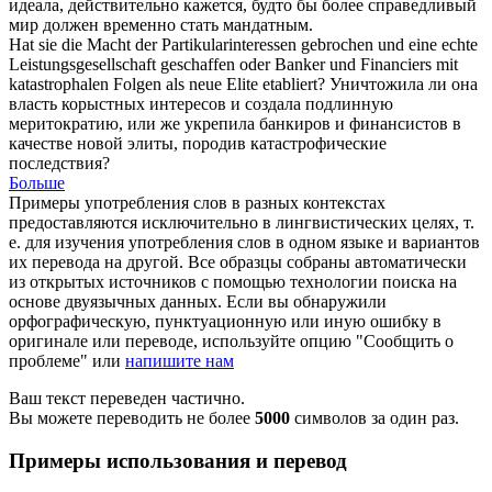
идеала, действительно кажется, будто бы более справедливый
мир должен временно стать мандатным.
Hat sie die Macht der Partikularinteressen gebrochen und eine echte
Leistungsgesellschaft
geschaffen oder Banker und Financiers mit
katastrophalen Folgen als neue Elite etabliert?
Уничтожила ли она
власть корыстных интересов и создала подлинную
меритократию, или же укрепила банкиров и финансистов в
качестве новой элиты, породив катастрофические
последствия?
Больше
Примеры употребления слов в разных контекстах
предоставляются исключительно в лингвистических целях, т.
е. для изучения употребления слов в одном языке и вариантов
их перевода на другой. Все образцы собраны автоматически
из открытых источников с помощью технологии поиска на
основе двуязычных данных. Если вы обнаружили
орфографическую, пунктуационную или иную ошибку в
оригинале или переводе, используйте опцию "Сообщить о
проблеме" или
напишите нам
Ваш текст переведен частично.
Вы можете переводить не более
5000
символов за один раз.
Примеры использования и перевод