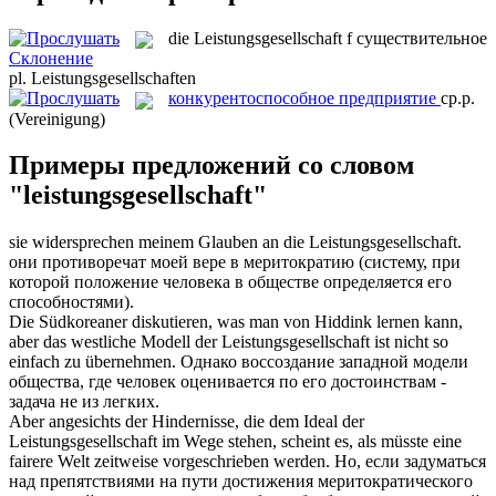
die
Leistungsgesellschaft
f
существительное
Склонение
pl.
Leistungsgesellschaften
конкурентоспособное предприятие
ср.р.
(Vereinigung)
Примеры предложений со словом
"leistungsgesellschaft"
sie widersprechen meinem Glauben an die
Leistungsgesellschaft
.
они противоречат моей вере в меритократию (систему, при
которой положение человека в обществе определяется его
способностями).
Die Südkoreaner diskutieren, was man von Hiddink lernen kann,
aber das westliche Modell der
Leistungsgesellschaft
ist nicht so
einfach zu übernehmen.
Однако воссоздание западной модели
общества, где человек оценивается по его достоинствам -
задача не из легких.
Aber angesichts der Hindernisse, die dem Ideal der
Leistungsgesellschaft
im Wege stehen, scheint es, als müsste eine
fairere Welt zeitweise vorgeschrieben werden.
Но, если задуматься
над препятствиями на пути достижения меритократического