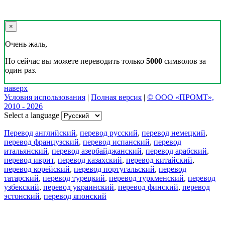
×
Очень жаль,
Но сейчас вы можете переводить только
5000
символов за
один раз.
наверх
Условия использования
|
Полная версия
|
© ООО «ПРОМТ»,
2010 - 2026
Select a language
Перевод английский
,
перевод русский
,
перевод немецкий
,
перевод французский
,
перевод испанский
,
перевод
итальянский
,
перевод азербайджанский
,
перевод арабский
,
перевод иврит
,
перевод казахский
,
перевод китайский
,
перевод корейский
,
перевод португальский
,
перевод
татарский
,
перевод турецкий
,
перевод туркменский
,
перевод
узбекский
,
перевод украинский
,
перевод финский
,
перевод
эстонский
,
перевод японский
Возможности