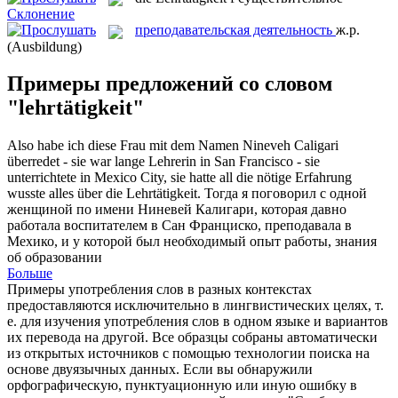
Склонение
преподавательская деятельность
ж.р.
(Ausbildung)
Примеры предложений со словом
"lehrtätigkeit"
Also habe ich diese Frau mit dem Namen Nineveh Caligari
überredet - sie war lange Lehrerin in San Francisco - sie
unterrichtete in Mexico City, sie hatte all die nötige Erfahrung
wusste alles über die
Lehrtätigkeit
.
Тогда я поговорил с одной
женщиной по имени Ниневей Калигари, которая давно
работала воспитателем в Сан Франциско, преподавала в
Мехико, и у которой был необходимый опыт работы, знания
об образовании
Больше
Примеры употребления слов в разных контекстах
предоставляются исключительно в лингвистических целях, т.
е. для изучения употребления слов в одном языке и вариантов
их перевода на другой. Все образцы собраны автоматически
из открытых источников с помощью технологии поиска на
основе двуязычных данных. Если вы обнаружили
орфографическую, пунктуационную или иную ошибку в