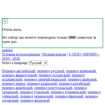
×
Очень жаль,
Но сейчас вы можете переводить только
5000
символов за
один раз.
наверх
Условия использования
|
Полная версия
|
© ООО «ПРОМТ»,
2010 - 2026
Select a language
Перевод английский
,
перевод русский
,
перевод немецкий
,
перевод французский
,
перевод испанский
,
перевод
итальянский
,
перевод азербайджанский
,
перевод арабский
,
перевод иврит
,
перевод казахский
,
перевод китайский
,
перевод корейский
,
перевод португальский
,
перевод
татарский
,
перевод турецкий
,
перевод туркменский
,
перевод
узбекский
,
перевод украинский
,
перевод финский
,
перевод
эстонский
,
перевод японский