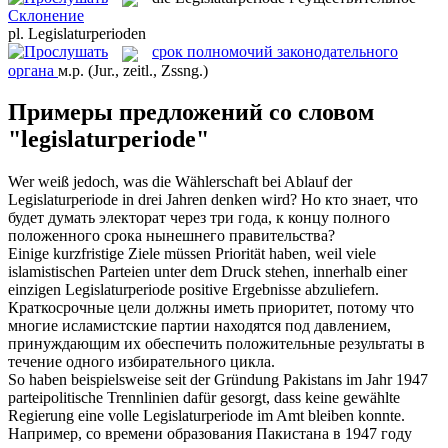
Склонение
pl.
Legislaturperioden
срок полномочий законодательного
органа
м.р.
(Jur., zeitl., Zssng.)
Примеры предложений со словом
"legislaturperiode"
Wer weiß jedoch, was die Wählerschaft bei Ablauf der
Legislaturperiode
in drei Jahren denken wird?
Но кто знает, что
будет думать электорат через три года, к концу полного
положенного срока нынешнего правительства?
Einige kurzfristige Ziele müssen Priorität haben, weil viele
islamistischen Parteien unter dem Druck stehen, innerhalb einer
einzigen
Legislaturperiode
positive Ergebnisse abzuliefern.
Краткосрочные цели должны иметь приоритет, потому что
многие исламистские партии находятся под давлением,
принуждающим их обеспечить положительные результаты в
течение одного избирательного цикла.
So haben beispielsweise seit der Gründung Pakistans im Jahr 1947
parteipolitische Trennlinien dafür gesorgt, dass keine gewählte
Regierung eine volle
Legislaturperiode
im Amt bleiben konnte.
Например, со времени образования Пакистана в 1947 году