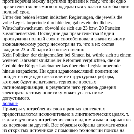
противоречия между партиями привели к тому, что ни одно
правительство не смогло продержаться у власти хотя бы один
полный срок.
Unter den beiden letzten indischen Regierungen, die jeweils die
volle
Legislaturperiode
durchhielten, gab es ein deutliches
Wirtschaftswachstum, obwohl sie sich aus 23 bzw. 20 Parteien
zusammensetzten.
Последние два правительства Индии
прослужили полный срок и способствовали значительному
экономическому росту, несмотря на то, что в их состав
входили 23 и 20 партий соответственно.
Kein Politiker, der einigermaßen bei Sinnen ist, würde sich zu einem
weiteren Jahrzehnt struktureller Reformen verpflichten, die die
Geduld der Bürger Lateinamerikas über eine
Legislaturperiode
hinaus strapazierte.
Ни один здравомыслящий политик не
пойдет на еще одно десятилетие структурных реформ,
которые будут испытывать терпение простых
латиноамериканцев, в результате чего уровень доверия
электората к этому политику может упасть ниже
допустимого.
Больше
Примеры употребления слов в разных контекстах
предоставляются исключительно в лингвистических целях, т.
е. для изучения употребления слов в одном языке и вариантов
их перевода на другой. Все образцы собраны автоматически
из открытых источников с помощью технологии поиска на